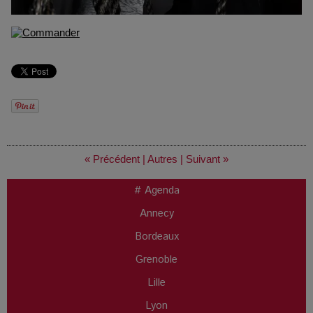
« Précédent
|
Autres
|
Suivant »
# Agenda
Annecy
Bordeaux
Grenoble
Lille
Lyon