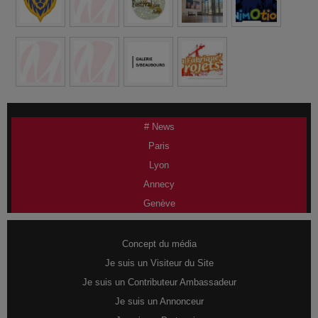
# News
Paris
Lyon
Annecy
Genève
Concept du média
Je suis un Visiteur du Site
Je suis un Contributeur Ambassadeur
Je suis un Annonceur