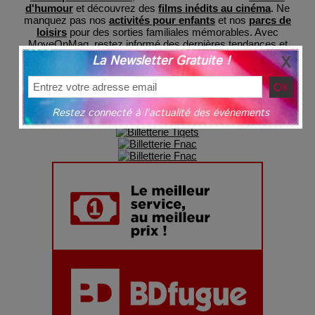
d'humour
et découvrez des
films inédits au cinéma
. Ne
manquez pas nos
activités pour enfants
et nos
parcs de
loisirs
pour des sorties familiales mémorables. Avec
MoveOnMag, restez informé des dernières tendances et
préparez-vous à des expériences inoubliables, le tout
La Newsletter Gratuite !
regroupé en un lieu central pour votre commodité et avec
une billeterie sécurisée
grâce à nos partenaires.
Restez connecté à l'actualité des événements