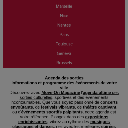
Marseille
Nice
Nantes
Paris
Toulouse
Geneva
Brussels
Agenda des sorties
Informations et programme des événements de votre
ville
Découvrez avec
Move-On Magazine
l'
agenda ultime
des
sorties culturelles
, sportives et des événements
incontournables. Que vous soyez passionné de
concerts
envoûtants
, de
festivals vibrants
, de
théâtre captivant
,
ou d'
événements sportifs palpitants
, notre agenda est
votre référence. Plongez dans des
expositions
enrichissantes
, vibrez au rythme des
musiques
classiques et danses
, riez avec les meilleures
soirées