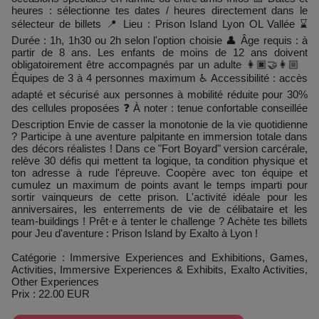
heures : sélectionne tes dates / heures directement dans le
sélecteur de billets 📍 Lieu : Prison Island Lyon OL Vallée ⌛
Durée : 1h, 1h30 ou 2h selon l'option choisie 👤 Âge requis : à
partir de 8 ans. Les enfants de moins de 12 ans doivent
obligatoirement être accompagnés par un adulte 👩🏿‍🤝‍👩🏼
Équipes de 3 à 4 personnes maximum ♿ Accessibilité : accès
adapté et sécurisé aux personnes à mobilité réduite pour 30%
des cellules proposées ❓ À noter : tenue confortable conseillée
Description Envie de casser la monotonie de la vie quotidienne
? Participe à une aventure palpitante en immersion totale dans
des décors réalistes ! Dans ce "Fort Boyard" version carcérale,
relève 30 défis qui mettent ta logique, ta condition physique et
ton adresse à rude l'épreuve. Coopère avec ton équipe et
cumulez un maximum de points avant le temps imparti pour
sortir vainqueurs de cette prison. L'activité idéale pour les
anniversaires, les enterrements de vie de célibataire et les
team-buildings ! Prêt·e à tenter le challenge ? Achète tes billets
pour Jeu d'aventure : Prison Island by Exalto à Lyon !
Catégorie : Immersive Experiences and Exhibitions, Games,
Activities, Immersive Experiences & Exhibits, Exalto Activities,
Other Experiences
Prix : 22.00 EUR