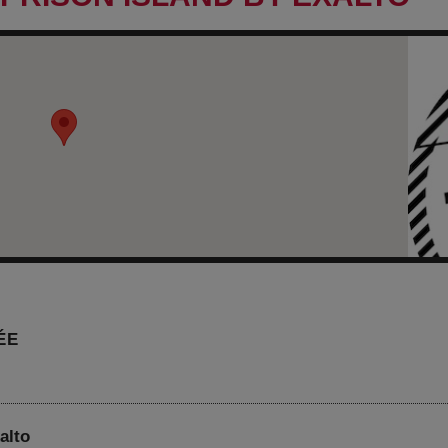
ÉE
alto