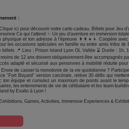
énement :
Clique ici pour découvrir notre carte-cadeau. Billets pour Jeu d
ersonne Ce qui t'attend ✨ Un jeu d'aventure en immersion total
ion physique et ton adresse à l'épreuve 👩‍👩‍👧‍👦 Coopère a
our les occasions spéciales en famille ou entre amis Infos 📅 
 billets 📍 Lieu : Prison Island Lyon OL Vallée ⌛ Durée : 1h, 
de moins de 12 ans doivent obligatoirement être accompagnés par
cès adapté et sécurisé aux personnes à mobilité réduite pour
n Envie de casser la monotonie de la vie quotidienne ? Particip
ce "Fort Boyard" version carcérale, relève 30 défis qui mettent
 ton équipe et cumulez un maximum de points avant le temps 
saires, les enterrements de vie de célibataire et les team-buildi
sland by Exalto à Lyon !
xhibitions, Games, Activities, Immersive Experiences & Exhibits