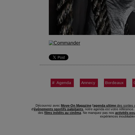
# Agenda
Annecy
Bordeaux
Découvrez avec
Move-On Magazine
l'
agenda ultime
des sorties c
d'
événements sportifs palpitants
, notre agenda est votre référence
des
films inédits au cinéma
. Ne manquez pas nos
activités po
expériences inoubliable