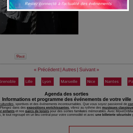
Restez connecté à l'actualité des événements
« Précédent
|
Autres
|
Suivant »
Grenoble
Lille
Lyon
Marseille
Nice
Nantes
Pa
Agenda des sorties
Informations et programme des événements de votre ville
ulturelles
, sportives et des événements incontournables. Que vous soyez passionné de
con
. Plongez dans des
expositions enrichissantes
, vibrez au rythme des
musiques classique
ur enfants
et nos
parcs de loisirs
pour des sorties familiales mémorables. Avec MoveOnMag
s, le tout regroupé en un lieu central pour votre commodité et avec
une billeterie sécurisée
g