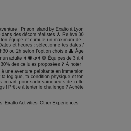
'aventure : Prison Island by Exalto à Lyon
e dans des décors réalistes 🎯 Relève 30
vec ton équipe et cumule un maximum de
Dates et heures : sélectionne tes dates /
1h30 ou 2h selon l'option choisie 👤 Âge
 un adulte 👩🏿‍🤝‍👩🏼 Équipes de 3 à 4
 30% des cellules proposées ❓ À noter :
e à une aventure palpitante en immersion
 ta logique, ta condition physique et ton
imparti pour sortir vainqueurs de cette
ngs ! Prêt·e à tenter le challenge ? Achète
, Exalto Activities, Other Experiences