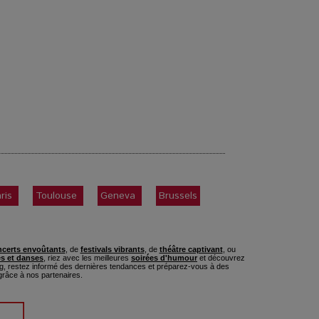
ris
Toulouse
Geneva
Brussels
certs envoûtants
, de
festivals vibrants
, de
théâtre captivant
, ou
s et danses
, riez avec les meilleures
soirées d'humour
et découvrez
, restez informé des dernières tendances et préparez-vous à des
râce à nos partenaires.