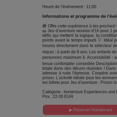
Heure de l'événement : 11:00
Informations et programme de l'év
🎁 Offre cette expérience à tes proches! 
🎫 Jeu d'aventure session d'1h pour 1 p
défis qui mettent ta logique, ta condit
points avant le temps imparti 🎈 Idéal p
heures directement dans le sélecteur de
requis : à partir de 8 ans. Les enfants 
personnes maximum ♿ Accessibilité : ac
tenue confortable conseillée Descriptio
totale dans des décors réalistes ! Dans 
adresse à rude l'épreuve. Coopère avec
prison. L'activité idéale pour les anniver
tes billets pour Jeu d'aventure : Prison I
Catégorie : Immersive Experiences and E
Prix : 22.00 EUR
▶ Réserver Maintenant