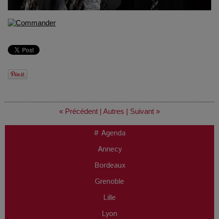
« Précédent
|
Autres
|
Suivant »
# Agenda
Annecy
Bordeaux
Grenoble
Lille
Lyon