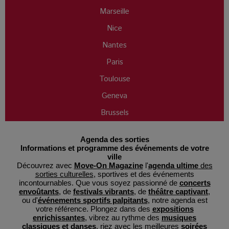
Marseille
Nice
Nantes
Paris
Toulouse
Geneva
Brussels
Agenda des sorties
Informations et programme des événements de votre
ville
Découvrez avec
Move-On Magazine
l'
agenda ultime
des
sorties culturelles
, sportives et des événements
incontournables. Que vous soyez passionné de
concerts
envoûtants
, de
festivals vibrants
, de
théâtre captivant
,
ou d'
événements sportifs palpitants
, notre agenda est
votre référence. Plongez dans des
expositions
enrichissantes
, vibrez au rythme des
musiques
classiques et danses
, riez avec les meilleures
soirées