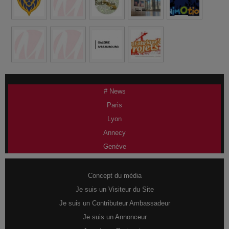
# News
Paris
Lyon
Annecy
Genève
Concept du média
Je suis un Visiteur du Site
Je suis un Contributeur Ambassadeur
Je suis un Annonceur