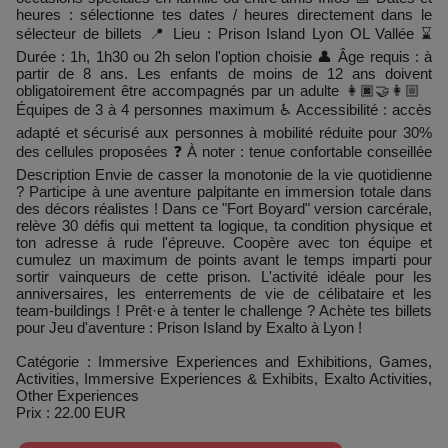
heures : sélectionne tes dates / heures directement dans le
sélecteur de billets 📍 Lieu : Prison Island Lyon OL Vallée ⌛
Durée : 1h, 1h30 ou 2h selon l'option choisie 👤 Âge requis : à
partir de 8 ans. Les enfants de moins de 12 ans doivent
obligatoirement être accompagnés par un adulte 👩🏿‍🤝‍👩🏼
Équipes de 3 à 4 personnes maximum ♿ Accessibilité : accès
adapté et sécurisé aux personnes à mobilité réduite pour 30%
des cellules proposées ❓ À noter : tenue confortable conseillée
Description Envie de casser la monotonie de la vie quotidienne
? Participe à une aventure palpitante en immersion totale dans
des décors réalistes ! Dans ce "Fort Boyard" version carcérale,
relève 30 défis qui mettent ta logique, ta condition physique et
ton adresse à rude l'épreuve. Coopère avec ton équipe et
cumulez un maximum de points avant le temps imparti pour
sortir vainqueurs de cette prison. L'activité idéale pour les
anniversaires, les enterrements de vie de célibataire et les
team-buildings ! Prêt·e à tenter le challenge ? Achète tes billets
pour Jeu d'aventure : Prison Island by Exalto à Lyon !
Catégorie : Immersive Experiences and Exhibitions, Games,
Activities, Immersive Experiences & Exhibits, Exalto Activities,
Other Experiences
Prix : 22.00 EUR