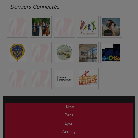
Derniers Connectés
# News
Paris
Lyon
Annecy