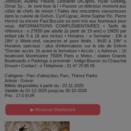
Johnson, Audrey Fleurot, Leonardo DiCaprio, Ryan Gosling,
Omar Sy… ils sont tous là ! • Passez un délicieux moment aux
côtés de chefs de renom ! Faites des rencontres savoureuses
dans la cuisine de Grévin. Cyril Lignac, Anne-Sophie Pic, Pierre
Hermé ou encore Paul Bocuse se sont mis aux fourneaux pour
vous. INFORMATIONS COMPLÉMENTAIRES • Tarifs de
référence : o 27€50 par adulte (à partir de 19 ans) o 19€50 par
enfant (de 5 à 18 ans inclus) • Horaires : o Semaine : 10h à
18h* o Week-end, vacances et jours fériés : 9h30 à 19h* o
Horaires spéciaux : plus d’informations sur le site de Grévin
*Dernier accès 1h avant la fermeture • Accès : o Adresse : 10
boulevard Montmartre 75009 Paris o Metro : station Grands
Boulevards o Parkings à proximité : Indigo Bourse ou Chauchat
Drouot • Contact : o Téléphone : 01 47 70 85 05
Catégorie : Parc d'attraction, Parc, Theme Parks
Artiste : Grévin
Billets disponibles à partir du : 22-11-2025
Valable du 01-12-2025 jusqu'au 30-10-2026
Prix : 17.0 EUR
▶ Réserver Maintenant