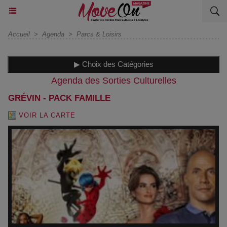
Accueil
>
Agenda
>
Parcs & Loisirs
▶ Choix des Catégories
Agenda des Sorties Culturelles
GRÉVIN - PACK FAMILLE
VOIR LA CARTE