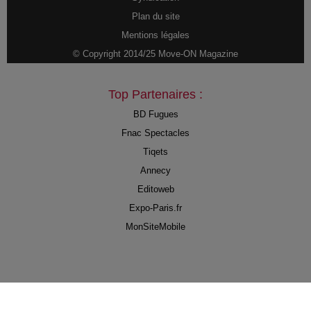
Plan du site
Mentions légales
© Copyright 2014/25 Move-ON Magazine
Top Partenaires :
BD Fugues
Fnac Spectacles
Tiqets
Annecy
Editoweb
Expo-Paris.fr
MonSiteMobile