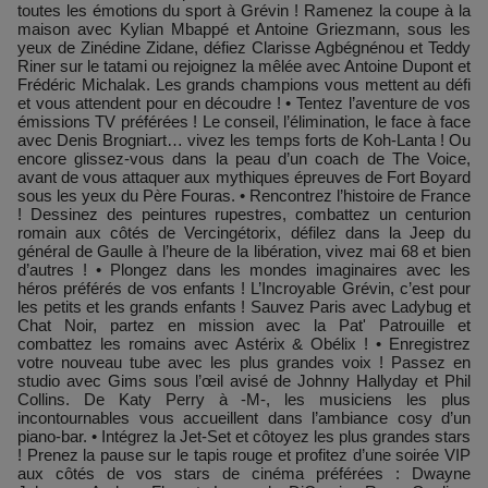
toutes les émotions du sport à Grévin ! Ramenez la coupe à la
maison avec Kylian Mbappé et Antoine Griezmann, sous les
yeux de Zinédine Zidane, défiez Clarisse Agbégnénou et Teddy
Riner sur le tatami ou rejoignez la mêlée avec Antoine Dupont et
Frédéric Michalak. Les grands champions vous mettent au défi
et vous attendent pour en découdre ! • Tentez l’aventure de vos
émissions TV préférées ! Le conseil, l’élimination, le face à face
avec Denis Brogniart… vivez les temps forts de Koh-Lanta ! Ou
encore glissez-vous dans la peau d’un coach de The Voice,
avant de vous attaquer aux mythiques épreuves de Fort Boyard
sous les yeux du Père Fouras. • Rencontrez l’histoire de France
! Dessinez des peintures rupestres, combattez un centurion
romain aux côtés de Vercingétorix, défilez dans la Jeep du
général de Gaulle à l’heure de la libération, vivez mai 68 et bien
d’autres ! • Plongez dans les mondes imaginaires avec les
héros préférés de vos enfants ! L’Incroyable Grévin, c’est pour
les petits et les grands enfants ! Sauvez Paris avec Ladybug et
Chat Noir, partez en mission avec la Pat' Patrouille et
combattez les romains avec Astérix & Obélix ! • Enregistrez
votre nouveau tube avec les plus grandes voix ! Passez en
studio avec Gims sous l’œil avisé de Johnny Hallyday et Phil
Collins. De Katy Perry à -M-, les musiciens les plus
incontournables vous accueillent dans l’ambiance cosy d’un
piano-bar. • Intégrez la Jet-Set et côtoyez les plus grandes stars
! Prenez la pause sur le tapis rouge et profitez d’une soirée VIP
aux côtés de vos stars de cinéma préférées : Dwayne