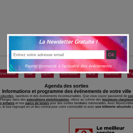
La Newsletter Gratuite !
Spectacles
|
Suivant »
Restez connecté à l'actualité des événements
Grenoble
Lille
Lyon
Marseille
Nice
Nantes
Pa
Agenda des sorties
Informations et programme des événements de votre ville
ulturelles
, sportives et des événements incontournables. Que vous soyez passionné de
con
. Plongez dans des
expositions enrichissantes
, vibrez au rythme des
musiques classique
ur enfants
et nos
parcs de loisirs
pour des sorties familiales mémorables. Avec MoveOnMag
s, le tout regroupé en un lieu central pour votre commodité et avec
une billeterie sécurisée
g