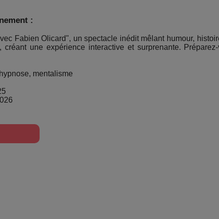
énement :
c Fabien Olicard", un spectacle inédit mêlant humour, histoi
créant une expérience interactive et surprenante. Préparez-
, hypnose, mentalisme
25
2026