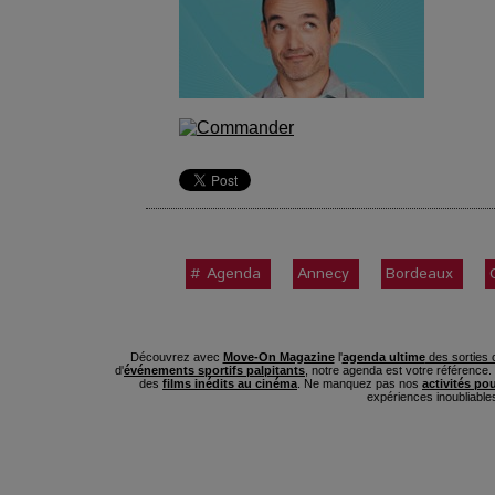
# Agenda
Annecy
Bordeaux
Découvrez avec
Move-On Magazine
l'
agenda ultime
des sorties c
d'
événements sportifs palpitants
, notre agenda est votre référence
des
films inédits au cinéma
. Ne manquez pas nos
activités po
expériences inoubliable