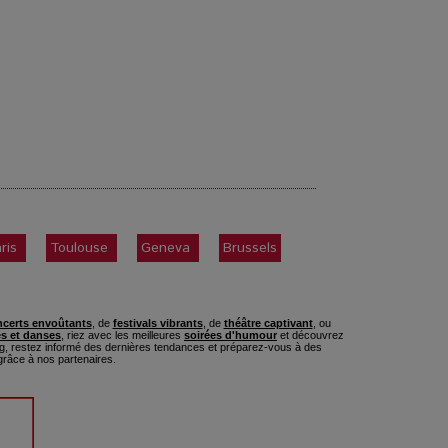
ris
Toulouse
Geneva
Brussels
certs envoûtants
, de
festivals vibrants
, de
théâtre captivant
, ou
s et danses
, riez avec les meilleures
soirées d'humour
et découvrez
, restez informé des dernières tendances et préparez-vous à des
râce à nos partenaires.