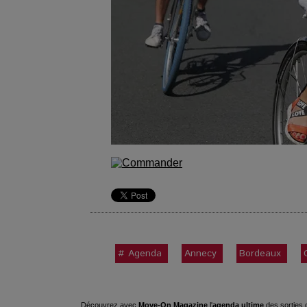
# Agenda
Annecy
Bordeaux
Découvrez avec
Move-On Magazine
l'
agenda ultime
des sorties c