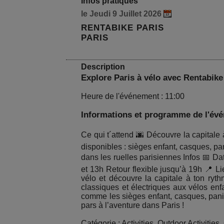
Infos pratiques
le Jeudi 9 Juillet 2026
RENTABIKE PARIS
PARIS
Description
Explore Paris à vélo avec Rentabike Pa
Heure de l'événement : 11:00
Informations et programme de l'év
Ce qui t´attend 🌆 Découvre la capitale 
disponibles : sièges enfant, casques, pa
dans les ruelles parisiennes Infos 📅 Da
et 13h Retour flexible jusqu’à 19h 📍 L
vélo et découvre la capitale à ton ryth
classiques et électriques aux vélos enfa
comme les sièges enfant, casques, pani
pars à l’aventure dans Paris !
Catégorie : Activities, Outdoor Activiti