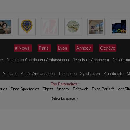
# News
Paris
Lyon
Annecy
Genève
ite
Je suis un Contributeur Ambassadeur
Je suis un Annonceur
Je suis un
s
Annuaire
Accès Ambassadeur
Inscription
Syndication
Plan du site
M
Top Partenaires :
gues
Fnac Spectacles
Tiqets
Annecy
Editoweb
Expo-Paris.fr
MonSit
Select Language
▼