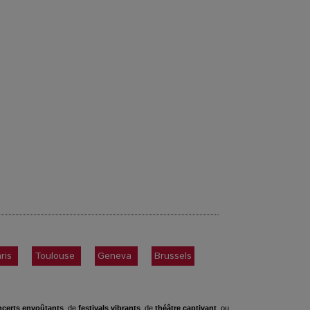
ris
Toulouse
Geneva
Brussels
certs envoûtants
, de
festivals vibrants
, de
théâtre captivant
, ou