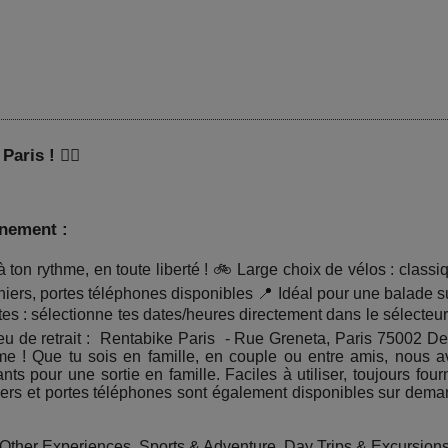
ris ! 🚴‍♂️
énement :
à ton rythme, en toute liberté ! 🚲 Large choix de vélos : classi
niers, portes téléphones disponibles 📍 Idéal pour une balade s
tes : sélectionne tes dates/heures directement dans le sélecteur 
ieu de retrait : Rentabike Paris - Rue Greneta, Paris 75002 De
me ! Que tu sois en famille, en couple ou entre amis, nous av
nts pour une sortie en famille. Faciles à utiliser, toujours f
ers et portes téléphones sont également disponibles sur dema
es, Other Experiences, Sports & Adventure, Day Trips & Excursion