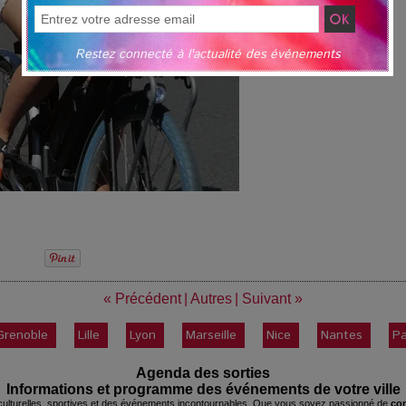
Restez connecté à l'actualité des événements
« Précédent
|
Autres
|
Suivant »
Grenoble
Lille
Lyon
Marseille
Nice
Nantes
Pa
Agenda des sorties
Informations et programme des événements de votre ville
ulturelles
, sportives et des événements incontournables. Que vous soyez passionné de
con