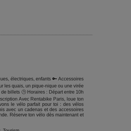
ques, électriques, enfants 🔑 Accessoires
ur les quais, un pique-nique ou une virée
de billets 🕒 Horaires : Départ entre 10h
scription Avec Rentabike Paris, loue ton
ons le vélo parfait pour toi : des vélos
ournis avec un cadenas et des accessoires
nde. Réserve ton vélo dès maintenant et
s, Tourism