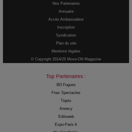
Nos Partenaires
Annuaire
Accès Ambassadeur
Inscription
Syndication
Plan du site
Mentions légales
© Copyright 2014/25 Move-ON Magazine
Top Partenaires :
BD Fugues
Fnac Spectacles
Tiqets
Annecy
Editoweb
Expo-Paris.fr