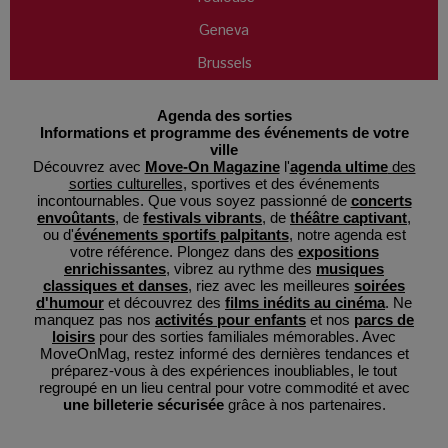
Geneva
Brussels
Agenda des sorties
Informations et programme des événements de votre
ville
Découvrez avec
Move-On Magazine
l'
agenda ultime
des
sorties culturelles
, sportives et des événements
incontournables. Que vous soyez passionné de
concerts
envoûtants
, de
festivals vibrants
, de
théâtre captivant
,
ou d'
événements sportifs palpitants
, notre agenda est
votre référence. Plongez dans des
expositions
enrichissantes
, vibrez au rythme des
musiques
classiques et danses
, riez avec les meilleures
soirées
d'humour
et découvrez des
films inédits au cinéma
. Ne
manquez pas nos
activités pour enfants
et nos
parcs de
loisirs
pour des sorties familiales mémorables. Avec
MoveOnMag, restez informé des dernières tendances et
préparez-vous à des expériences inoubliables, le tout
regroupé en un lieu central pour votre commodité et avec
une billeterie sécurisée
grâce à nos partenaires.