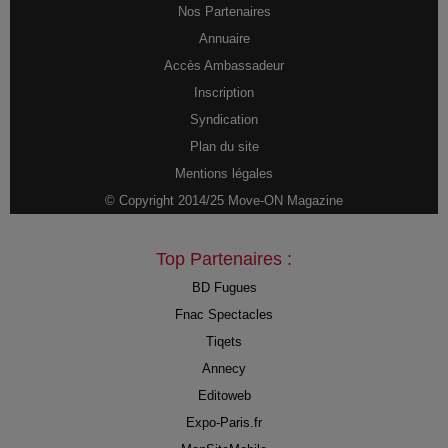
Nos Partenaires
Annuaire
Accès Ambassadeur
Inscription
Syndication
Plan du site
Mentions légales
© Copyright 2014/25 Move-ON Magazine
Top Partenaires :
BD Fugues
Fnac Spectacles
Tiqets
Annecy
Editoweb
Expo-Paris.fr