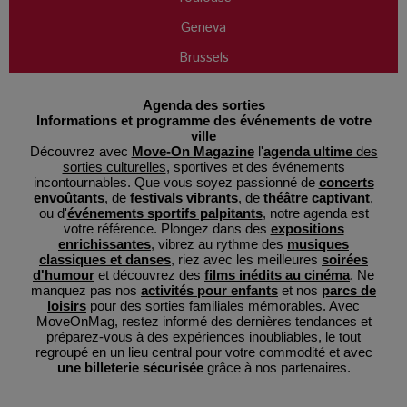
Geneva
Brussels
Agenda des sorties
Informations et programme des événements de votre
ville
Découvrez avec
Move-On Magazine
l'
agenda ultime
des
sorties culturelles
, sportives et des événements
incontournables. Que vous soyez passionné de
concerts
envoûtants
, de
festivals vibrants
, de
théâtre captivant
,
ou d'
événements sportifs palpitants
, notre agenda est
votre référence. Plongez dans des
expositions
enrichissantes
, vibrez au rythme des
musiques
classiques et danses
, riez avec les meilleures
soirées
d'humour
et découvrez des
films inédits au cinéma
. Ne
manquez pas nos
activités pour enfants
et nos
parcs de
loisirs
pour des sorties familiales mémorables. Avec
MoveOnMag, restez informé des dernières tendances et
préparez-vous à des expériences inoubliables, le tout
regroupé en un lieu central pour votre commodité et avec
une billeterie sécurisée
grâce à nos partenaires.