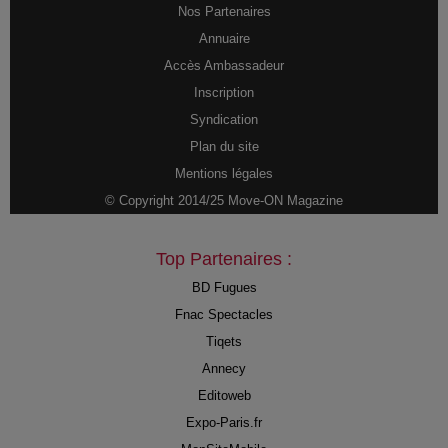
Nos Partenaires
Annuaire
Accès Ambassadeur
Inscription
Syndication
Plan du site
Mentions légales
© Copyright 2014/25 Move-ON Magazine
Top Partenaires :
BD Fugues
Fnac Spectacles
Tiqets
Annecy
Editoweb
Expo-Paris.fr