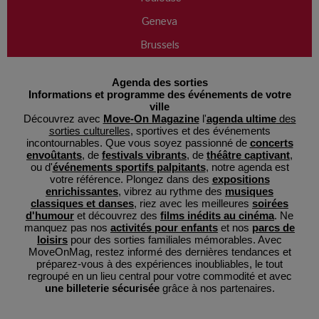
Geneva
Brussels
Agenda des sorties
Informations et programme des événements de votre
ville
Découvrez avec
Move-On Magazine
l'
agenda ultime
des
sorties culturelles
, sportives et des événements
incontournables. Que vous soyez passionné de
concerts
envoûtants
, de
festivals vibrants
, de
théâtre captivant
,
ou d'
événements sportifs palpitants
, notre agenda est
votre référence. Plongez dans des
expositions
enrichissantes
, vibrez au rythme des
musiques
classiques et danses
, riez avec les meilleures
soirées
d'humour
et découvrez des
films inédits au cinéma
. Ne
manquez pas nos
activités pour enfants
et nos
parcs de
loisirs
pour des sorties familiales mémorables. Avec
MoveOnMag, restez informé des dernières tendances et
préparez-vous à des expériences inoubliables, le tout
regroupé en un lieu central pour votre commodité et avec
une billeterie sécurisée
grâce à nos partenaires.