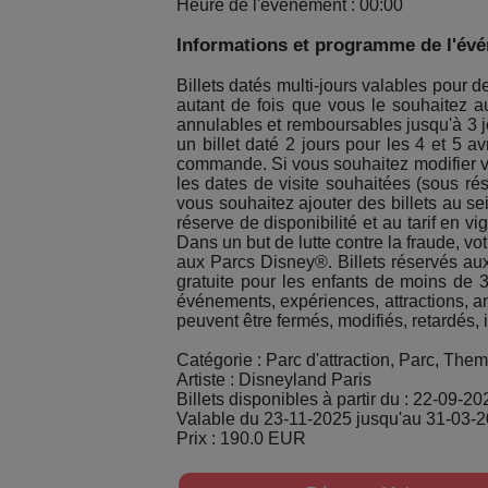
Heure de l'événement : 00:00
Informations et programme de l'év
Billets datés multi-jours valables pour
autant de fois que vous le souhaitez a
annulables et remboursables jusqu'à 3 jou
un billet daté 2 jours pour les 4 et 5 a
commande. Si vous souhaitez modifier vo
les dates de visite souhaitées (sous rés
vous souhaitez ajouter des billets au s
réserve de disponibilité et au tarif en 
Dans un but de lutte contre la fraude, vot
aux Parcs Disney®. Billets réservés au
gratuite pour les enfants de moins de 3 
événements, expériences, attractions, an
peuvent être fermés, modifiés, retardés,
Catégorie : Parc d'attraction, Parc, The
Artiste : Disneyland Paris
Billets disponibles à partir du : 22-09-20
Valable du 23-11-2025 jusqu'au 31-03-
Prix : 190.0 EUR