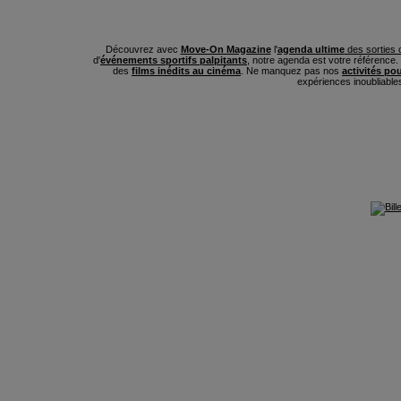
Découvrez avec
Move-On Magazine
l'
agenda ultime
des sorties c
d'
événements sportifs palpitants
, notre agenda est votre référence
des
films inédits au cinéma
. Ne manquez pas nos
activités po
expériences inoubliable