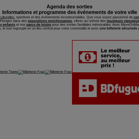
Agenda des sorties
Informations et programme des événements de votre ville
ulturelles
, sportives et des événements incontournables. Que vous soyez passionné de
con
. Plongez dans des
expositions enrichissantes
, vibrez au rythme des
musiques classique
ur enfants
et nos
parcs de loisirs
pour des sorties familiales mémorables. Avec MoveOnMag
s, le tout regroupé en un lieu central pour votre commodité et avec
une billeterie sécurisée
g