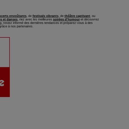
certs envoûtants
, de
festivals vibrants
, de
théâtre captivant
, ou
s et danses
, riez avec les meilleures
soirées d'humour
et découvrez
, restez informé des dernières tendances et préparez-vous à des
râce à nos partenaires.