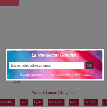
La Newsletter Gratuite !
Restez connecté à l'actualité des événements
Parcs & Loisirs
|
Suivant »
Grenoble
Lille
Lyon
Marseille
Nice
Nantes
Pa