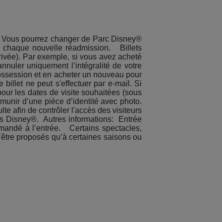
y®. Vous pourrez changer de Parc Disney®
 à chaque nouvelle réadmission. Billets
arrivée). Par exemple, si vous avez acheté
annuler uniquement l’intégralité de votre
possession et en acheter un nouveau pour
billet ne peut s'effectuer par e-mail. Si
our les dates de visite souhaitées (sous
 munir d’une pièce d’identité avec photo.
lte afin de contrôler l'accès des visiteurs
cs Disney®. Autres informations: Entrée
 demandé à l’entrée. Certains spectacles,
n’être proposés qu’à certaines saisons ou