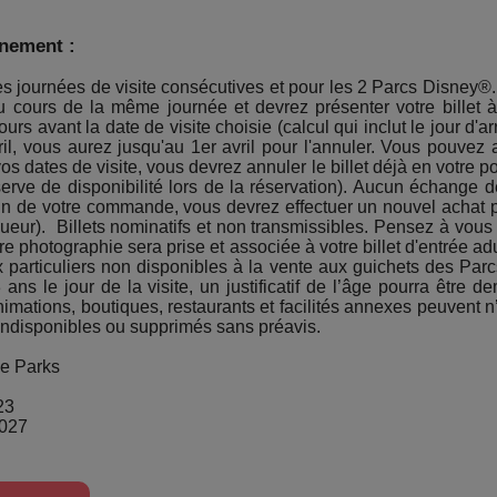
énement :
 des journées de visite consécutives et pour les 2 Parcs Disne
u cours de la même journée et devrez présenter votre billet
rs avant la date de visite choisie (calcul qui inclut le jour d'
vril, vous aurez jusqu'au 1er avril pour l'annuler. Vous pouvez 
s dates de visite, vous devrez annuler le billet déjà en votre 
erve de disponibilité lors de la réservation). Aucun échange de 
ein de votre commande, vous devrez effectuer un nouvel achat p
vigueur). Billets nominatifs et non transmissibles. Pensez à vous
re photographie sera prise et associée à votre billet d'entrée adu
x particuliers non disponibles à la vente aux guichets des Par
ans le jour de la visite, un justificatif de l’âge pourra être
imations, boutiques, restaurants et facilités annexes peuvent 
 indisponibles ou supprimés sans préavis.
me Parks
23
2027