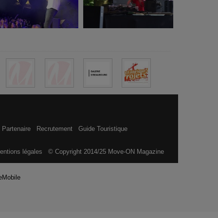
 Partenaire
Recrutement
Guide Touristique
entions légales
© Copyright 2014/25 Move-ON Magazine
eMobile