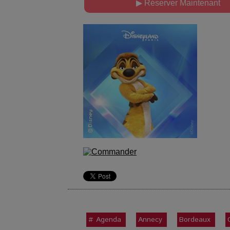
▶ Réserver Maintenant
# Agenda
Annecy
Bordeaux