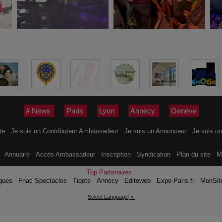
# News
Paris
Lyon
Annecy
Genève
ite
Je suis un Contributeur Ambassadeur
Je suis un Annonceur
Je suis un
s
Annuaire
Accès Ambassadeur
Inscription
Syndication
Plan du site
M
Top Partenaires :
gues
Fnac Spectacles
Tiqets
Annecy
Editoweb
Expo-Paris.fr
MonSit
Select Language
▼