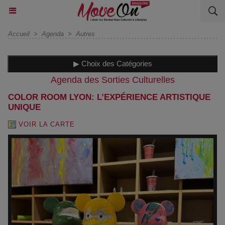
Accueil
>
Agenda
>
Autres
▶ Choix des Catégories
Agenda des Sorties Culturelles
COLOR ROOM LYON: L’EXPÉRIENCE ARTISTIQUE
UNIQUE
VOIR LA CARTE