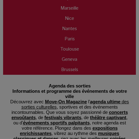
Marseille
Nice
Nantes
Paris
Toulouse
Geneva
Brussels
Agenda des sorties
Informations et programme des événements de votre
ville
Découvrez avec
Move-On Magazine
l'
agenda ultime
des
sorties culturelles
, sportives et des événements
incontournables. Que vous soyez passionné de
concerts
envoûtants
, de
festivals vibrants
, de
théâtre captivant
,
ou d'
événements sportifs palpitants
, notre agenda est
votre référence. Plongez dans des
expositions
enrichissantes
, vibrez au rythme des
musiques
classiques et danses
, riez avec les meilleures
soirées