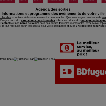
Agenda des sorties
Informations et programme des événements de votre ville
ulturelles
, sportives et des événements incontournables. Que vous soyez passionné de
con
. Plongez dans des
expositions enrichissantes
, vibrez au rythme des
musiques classique
ur enfants
et nos
parcs de loisirs
pour des sorties familiales mémorables. Avec MoveOnMag
s, le tout regroupé en un lieu central pour votre commodité et avec
une billeterie sécurisée
g