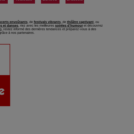
certs envoûtants
, de
festivals vibrants
, de
théâtre captivant
, ou
s et danses
, riez avec les meilleures
soirées d'humour
et découvrez
, restez informé des dernières tendances et préparez-vous à des
râce à nos partenaires.