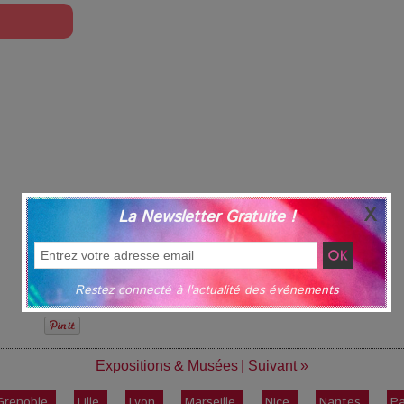
La Newsletter Gratuite !
Restez connecté à l'actualité des événements
Expositions & Musées
|
Suivant »
Grenoble
Lille
Lyon
Marseille
Nice
Nantes
Pa