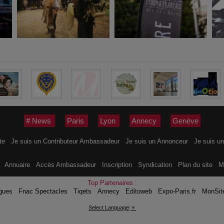
# News
Paris
Lyon
Annecy
Genève
ite
Je suis un Contributeur Ambassadeur
Je suis un Annonceur
Je suis un
s
Annuaire
Accès Ambassadeur
Inscription
Syndication
Plan du site
M
Top Partenaires :
gues
Fnac Spectacles
Tiqets
Annecy
Editoweb
Expo-Paris.fr
MonSit
Select Language
▼