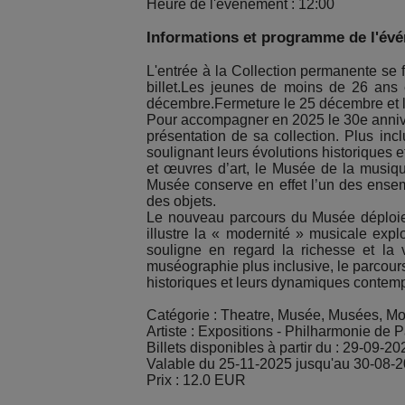
Heure de l'événement : 12:00
Informations et programme de l'év
L'entrée à la Collection permanente se f
billet.Les jeunes de moins de 26 ans e
décembre.Fermeture le 25 décembre et le
Pour accompagner en 2025 le 30e anniver
présentation de sa collection. Plus in
soulignant leurs évolutions historiques
et œuvres d’art, le Musée de la musique
Musée conserve en effet l’un des ensemb
des objets.
Le nouveau parcours du Musée déploie u
illustre la « modernité » musicale exp
souligne en regard la richesse et la 
muséographie plus inclusive, le parcours
historiques et leurs dynamiques contem
Catégorie : Theatre, Musée, Musées, 
Artiste : Expositions - Philharmonie de P
Billets disponibles à partir du : 29-09-20
Valable du 25-11-2025 jusqu'au 30-08-
Prix : 12.0 EUR