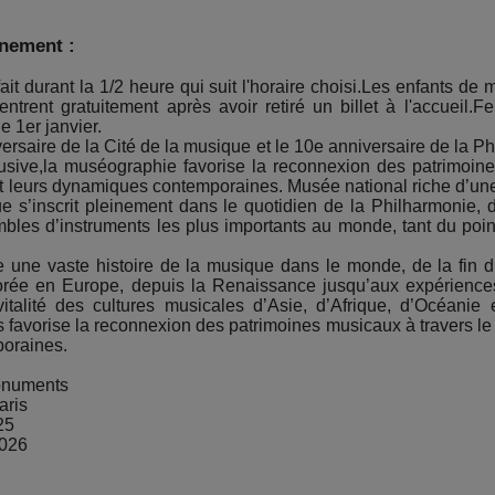
énement :
ait durant la 1/2 heure qui suit l'horaire choisi.Les enfants de
ntrent gratuitement après avoir retiré un billet à l'accueil.F
 1er janvier.
saire de la Cité de la musique et le 10e anniversaire de la Ph
clusive,la muséographie favorise la reconnexion des patrimoin
 et leurs dynamiques contemporaines. Musée national riche d’une
 s’inscrit pleinement dans le quotidien de la Philharmonie, don
les d’instruments les plus importants au monde, tant du point
ne vaste histoire de la musique dans le monde, de la fin du
lorée en Europe, depuis la Renaissance jusqu’aux expérience
vitalité des cultures musicales d’Asie, d’Afrique, d’Océanie
 favorise la reconnexion des patrimoines musicaux à travers le m
poraines.
Monuments
aris
25
2026