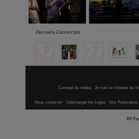
Derniers Connectés
Concept du média
Je suis un Visiteur du S
Nous contacter
Télécharger les Logos
Nos Partenaire
BD Fu