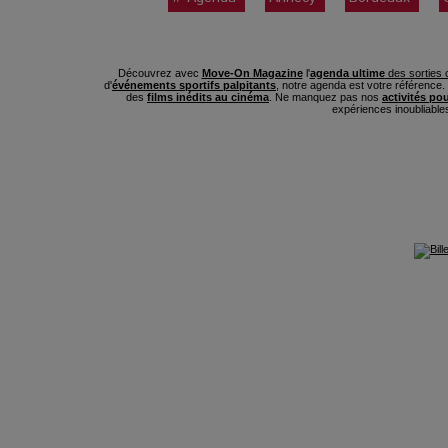
Découvrez avec
Move-On Magazine
l'
agenda ultime
des sorties c
d'
événements sportifs palpitants
, notre agenda est votre référence
des
films inédits au cinéma
. Ne manquez pas nos
activités po
expériences inoubliable