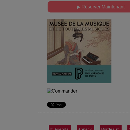
▶ Réserver Maintenant
# Agenda
Annecy
Bordeaux