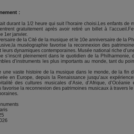
énement :
ait durant la 1/2 heure qui suit l'horaire choisi.Les enfants de
ntrent gratuitement après avoir retiré un billet à l'accueil.F
 1er janvier.
saire de la Cité de la musique et le 10e anniversaire de la Ph
clusive,la muséographie favorise la reconnexion des patrimoin
 et leurs dynamiques contemporaines. Musée national riche d’une
 s’inscrit pleinement dans le quotidien de la Philharmonie, don
les d’instruments les plus importants au monde, tant du point
ne vaste histoire de la musique dans le monde, de la fin du
lorée en Europe, depuis la Renaissance jusqu’aux expérience
vitalité des cultures musicales d’Asie, d’Afrique, d’Océanie
 favorise la reconnexion des patrimoines musicaux à travers le m
poraines.
Monuments
aris
25
2026