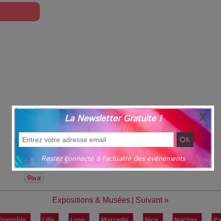
La Newsletter Gratuite !
Restez connecté à l'actualité des événements
Expositions & Musées
|
Suivant »
Grenoble
Lille
Lyon
Marseille
Nice
Nantes
Pa