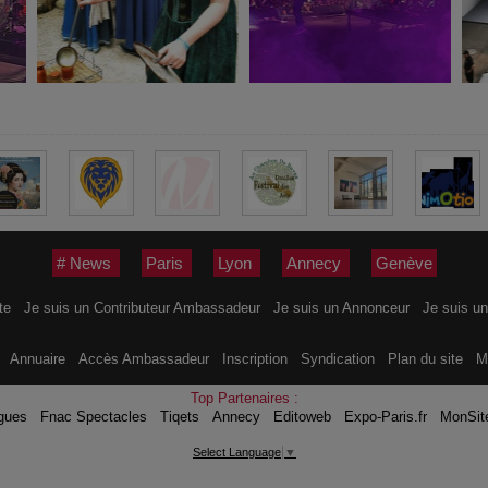
# News
Paris
Lyon
Annecy
Genève
ite
Je suis un Contributeur Ambassadeur
Je suis un Annonceur
Je suis un
s
Annuaire
Accès Ambassadeur
Inscription
Syndication
Plan du site
M
Top Partenaires :
gues
Fnac Spectacles
Tiqets
Annecy
Editoweb
Expo-Paris.fr
MonSit
Select Language
▼