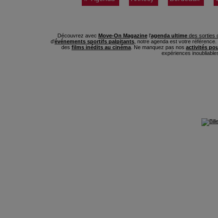
Découvrez avec
Move-On Magazine
l'
agenda ultime
des sorties c
d'
événements sportifs palpitants
, notre agenda est votre référence
des
films inédits au cinéma
. Ne manquez pas nos
activités po
expériences inoubliable