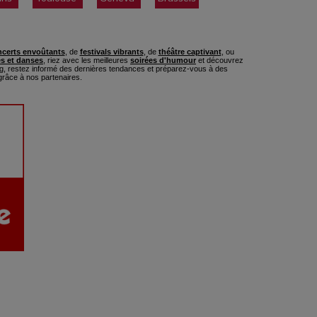
certs envoûtants
, de
festivals vibrants
, de
théâtre captivant
, ou
s et danses
, riez avec les meilleures
soirées d'humour
et découvrez
, restez informé des dernières tendances et préparez-vous à des
râce à nos partenaires.