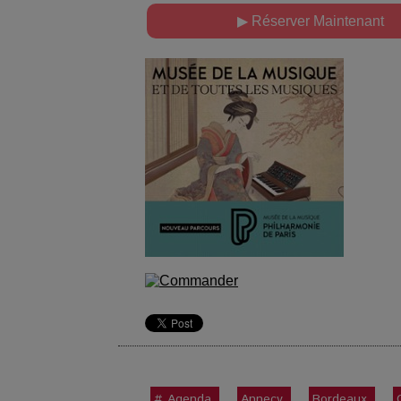
▶ Réserver Maintenant
# Agenda
Annecy
Bordeaux