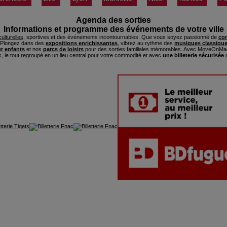
Agenda des sorties
Informations et programme des événements de votre ville
ulturelles
, sportives et des événements incontournables. Que vous soyez passionné de
con
. Plongez dans des
expositions enrichissantes
, vibrez au rythme des
musiques classique
ur enfants
et nos
parcs de loisirs
pour des sorties familiales mémorables. Avec MoveOnMag
s, le tout regroupé en un lieu central pour votre commodité et avec
une billeterie sécurisée
g