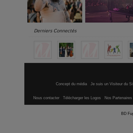
Derniers Connectés
Concept du média
Je suis un Visiteur du S
Nous contacter
Télécharger les Logos
Nos Partenaire
BD Fu