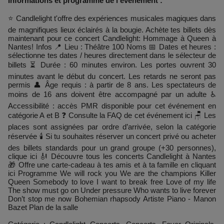
Informations et programme de l'événement :
⭐ Candlelight t'offre des expériences musicales magiques dans
de magnifiques lieux éclairés à la bougie. Achète tes billets dès
maintenant pour ce concert Candlelight: Hommage à Queen à
Nantes! Infos 📍 Lieu : Théâtre 100 Noms 📅 Dates et heures :
sélectionne tes dates / heures directement dans le sélecteur de
billets ⏳ Durée : 60 minutes environ. Les portes ouvrent 30
minutes avant le début du concert. Les retards ne seront pas
permis 👤 Âge requis : à partir de 8 ans. Les spectateurs de
moins de 16 ans doivent être accompagné par un adulte ♿
Accessibilité : accès PMR disponible pour cet événement en
catégorie A et B ❓ Consulte la FAQ de cet événement ici 🪑 Les
places sont assignées par ordre d’arrivée, selon la catégorie
réservée 🕯️ Si tu souhaites réserver un concert privé ou acheter
des billets standards pour un grand groupe (+30 personnes),
clique ici 🎻 Découvre tous les concerts Candlelight à Nantes
🎁 Offre une carte-cadeau à tes amis et à ta famille en cliquant
ici Programme We will rock you We are the champions Killer
Queen Somebody to love I want to break free Love of my life
The show must go on Under pressure Who wants to live forever
Don’t stop me now Bohemian rhapsody Artiste Piano - Manon
Bazet Plan de la salle