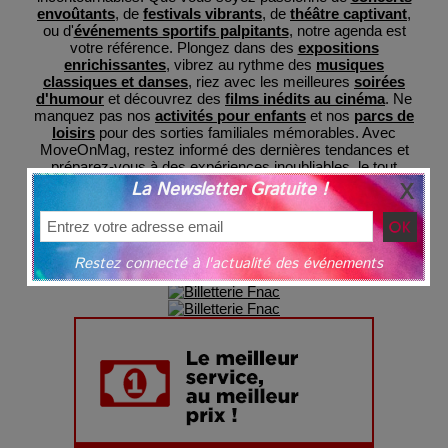
envoûtants
, de
festivals vibrants
, de
théâtre captivant
,
ou d'
événements sportifs palpitants
, notre agenda est
votre référence. Plongez dans des
expositions
enrichissantes
, vibrez au rythme des
musiques
classiques et danses
, riez avec les meilleures
soirées
d'humour
et découvrez des
films inédits au cinéma
. Ne
manquez pas nos
activités pour enfants
et nos
parcs de
loisirs
pour des sorties familiales mémorables. Avec
MoveOnMag, restez informé des dernières tendances et
préparez-vous à des expériences inoubliables, le tout
regroupé en un lieu central pour votre commodité et avec
La Newsletter Gratuite !
une billeterie sécurisée
grâce à nos partenaires.
Restez connecté à l'actualité des événements