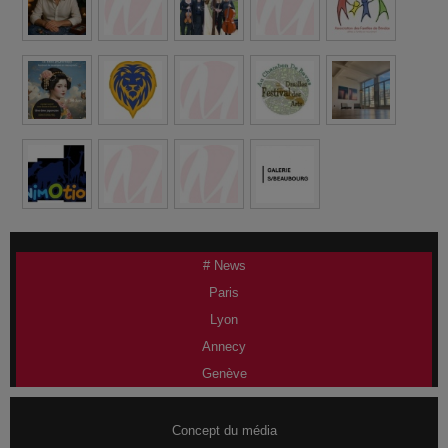
# News
Paris
Lyon
Annecy
Genève
Concept du média