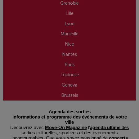
Grenoble
Lille
Lyon
Marseille
Nice
Nantes
Paris
Toulouse
Geneva
Brussels
Agenda des sorties
Informations et programme des événements de votre
ville
Découvrez avec
Move-On Magazine
l'
agenda ultime
des
sorties culturelles
, sportives et des événements
incontournables. Que vous soyez passionné de
concerts