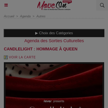
Accueil
>
Agenda
>
Autres
▶ Choix des Catégories
Agenda des Sorties Culturelles
CANDLELIGHT : HOMMAGE À QUEEN
VOIR LA CARTE