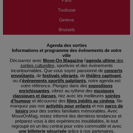
Paris
Toulouse
Geneva
Brussels
Agenda des sorties
Informations et programme des événements de votre
ville
Découvrez avec
Move-On Magazine
l'
agenda ultime
des
sorties culturelles
, sportives et des événements
incontournables. Que vous soyez passionné de
concerts
envoûtants
, de
festivals vibrants
, de
théâtre captivant
,
ou d'
événements sportifs palpitants
, notre agenda est
votre référence. Plongez dans des
expositions
enrichissantes
, vibrez au rythme des
musiques
classiques et danses
, riez avec les meilleures
soirées
d'humour
et découvrez des
films inédits au cinéma
. Ne
manquez pas nos
activités pour enfants
et nos
parcs de
loisirs
pour des sorties familiales mémorables. Avec
MoveOnMag, restez informé des dernières tendances et
préparez-vous à des expériences inoubliables, le tout
regroupé en un lieu central pour votre commodité et avec
une billeterie sécurisée
grâce à nos partenaires.