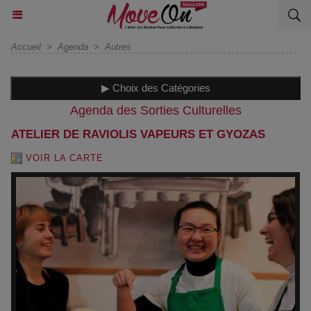
Accueil
>
Agenda
>
Autres
▶ Choix des Catégories
Agenda des Sorties Culturelles
ATELIER DE RAVIOLIS VAPEURS ET GYOZAS
VOIR LA CARTE