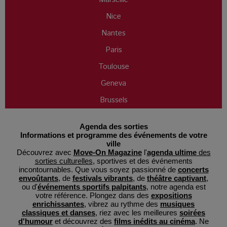
Nice
Nantes
Paris
Toulouse
Geneva
Brussels
Agenda des sorties
Informations et programme des événements de votre
ville
Découvrez avec
Move-On Magazine
l'
agenda ultime
des
sorties culturelles
, sportives et des événements
incontournables. Que vous soyez passionné de
concerts
envoûtants
, de
festivals vibrants
, de
théâtre captivant
,
ou d'
événements sportifs palpitants
, notre agenda est
votre référence. Plongez dans des
expositions
enrichissantes
, vibrez au rythme des
musiques
classiques et danses
, riez avec les meilleures
soirées
d'humour
et découvrez des
films inédits au cinéma
. Ne