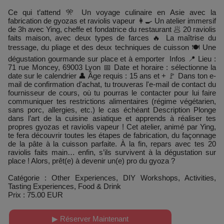
Ce qui t’attend 🎌 Un voyage culinaire en Asie avec la
fabrication de gyozas et raviolis vapeur 👩‍🍳 Un atelier immersif
de 3h avec Ying, cheffe et fondatrice du restaurant 🥟 20 raviolis
faits maison, avec deux types de farces 🔥 La maîtrise du
tressage, du pliage et des deux techniques de cuisson 🍽️ Une
dégustation gourmande sur place et à emporter Infos 📍 Lieu :
71 rue Moncey, 69003 Lyon 📅 Date et horaire : sélectionne la
date sur le calendrier 👤 Âge requis : 15 ans et + 🚩 Dans ton e-
mail de confirmation d'achat, tu trouveras l'e-mail de contact du
fournisseur de cours, où tu pourras le contacter pour lui faire
communiquer tes restrictions alimentaires (régime végétarien,
sans porc, allergies, etc.) le cas échéant Description Plonge
dans l’art de la cuisine asiatique et apprends à réaliser tes
propres gyozas et raviolis vapeur ! Cet atelier, animé par Ying,
te fera découvrir toutes les étapes de fabrication, du façonnage
de la pâte à la cuisson parfaite. À la fin, repars avec tes 20
raviolis faits main… enfin, s’ils survivent à la dégustation sur
place ! Alors, prêt(e) à devenir un(e) pro du gyoza ?
Catégorie : Other Experiences, DIY Workshops, Activities,
Tasting Experiences, Food & Drink
Prix : 75.00 EUR
▶ Réserver Maintenant