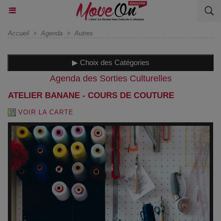
Accueil
>
Agenda
>
Autres
▶ Choix des Catégories
Agenda des Sorties Culturelles
ATELIER BANANE - COURS DE COUTURE
VOIR LA CARTE