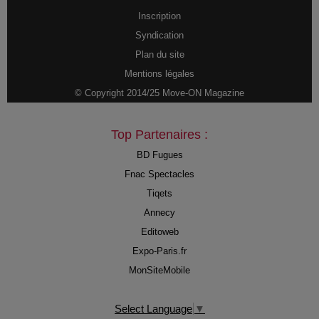
Inscription
Syndication
Plan du site
Mentions légales
© Copyright 2014/25 Move-ON Magazine
Top Partenaires :
BD Fugues
Fnac Spectacles
Tiqets
Annecy
Editoweb
Expo-Paris.fr
MonSiteMobile
Select Language
▼