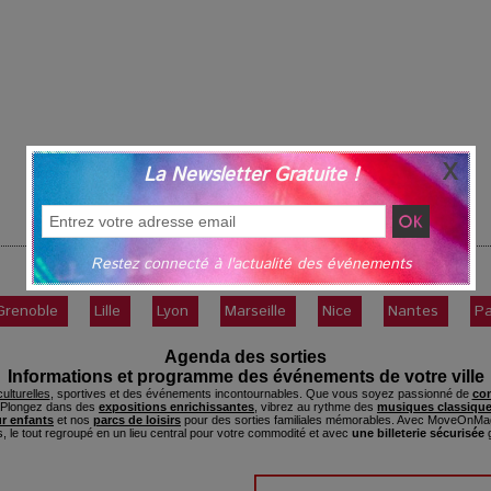
La Newsletter Gratuite !
Restez connecté à l'actualité des événements
Humour
|
Suivant »
Grenoble
Lille
Lyon
Marseille
Nice
Nantes
Pa
Agenda des sorties
Informations et programme des événements de votre ville
ulturelles
, sportives et des événements incontournables. Que vous soyez passionné de
con
. Plongez dans des
expositions enrichissantes
, vibrez au rythme des
musiques classique
ur enfants
et nos
parcs de loisirs
pour des sorties familiales mémorables. Avec MoveOnMag
s, le tout regroupé en un lieu central pour votre commodité et avec
une billeterie sécurisée
g