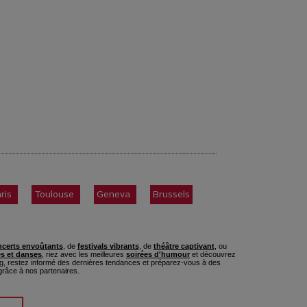
ris
Toulouse
Geneva
Brussels
certs envoûtants
, de
festivals vibrants
, de
théâtre captivant
, ou
s et danses
, riez avec les meilleures
soirées d'humour
et découvrez
, restez informé des dernières tendances et préparez-vous à des
râce à nos partenaires.