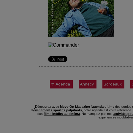
# Agenda
Annecy
Bordeaux
Découvrez avec
Move-On Magazine
l'
agenda ultime
des sorties c
d'
événements sportifs palpitants
, notre agenda est votre référence
des
films inédits au cinéma
. Ne manquez pas nos
activités po
expériences inoubliable