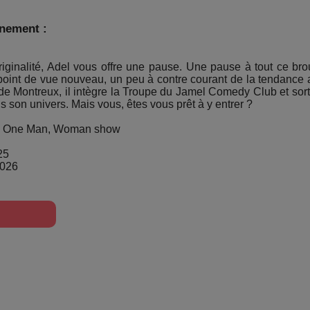
énement :
iginalité, Adel vous offre une pause. Une pause à tout ce bro
 point de vue nouveau, un peu à contre courant de la tendance ac
l de Montreux, il intègre la Troupe du Jamel Comedy Club et so
ns son univers. Mais vous, êtes vous prêt à y entrer ?
te, One Man, Woman show
25
2026