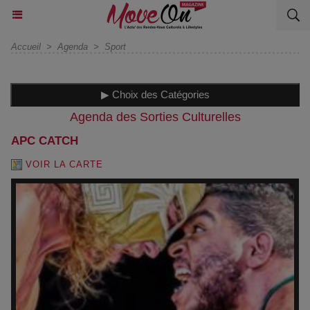
Accueil
>
Agenda
>
Sport
▶ Choix des Catégories
Agenda des Sorties Culturelles
APC CATCH
VOIR LA CARTE