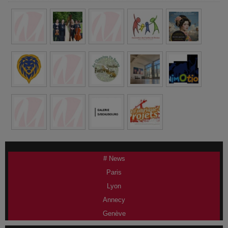
# News
Paris
Lyon
Annecy
Genève