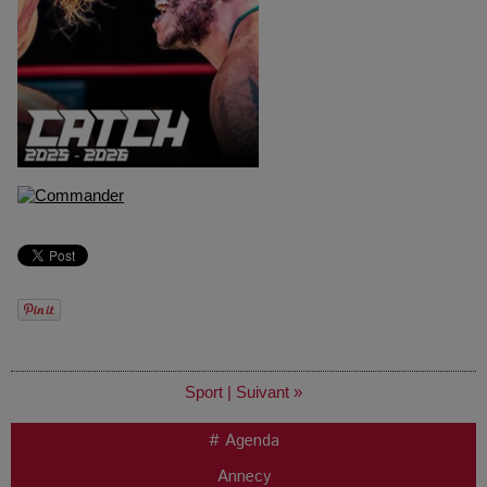
Sport
|
Suivant »
# Agenda
Annecy