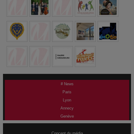
# News
Paris
Lyon
Annecy
Genève
Concept du média