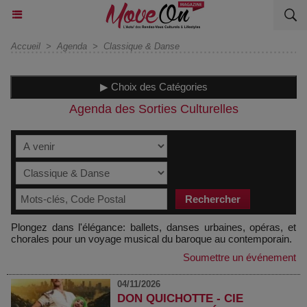
Accueil
>
Agenda
>
Classique & Danse
▶ Choix des Catégories
Agenda des Sorties Culturelles
Plongez dans l'élégance: ballets, danses urbaines, opéras, et
chorales pour un voyage musical du baroque au contemporain.
Soumettre un événement
04/11/2026
DON QUICHOTTE - CIE