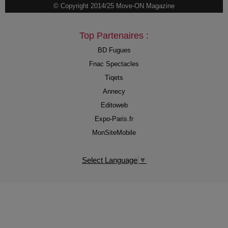
© Copyright 2014/25 Move-ON Magazine
Top Partenaires :
BD Fugues
Fnac Spectacles
Tiqets
Annecy
Editoweb
Expo-Paris.fr
MonSiteMobile
Select Language
▼