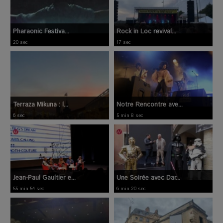
Pharaonic Festiva...
Rock in Loc revival...
20 sec
17 sec
Terraza Mikuna : l...
Notre Rencontre ave...
6 sec
5 min 8 sec
Jean-Paul Gaultier e...
Une Soirée avec Dar...
55 min 54 sec
6 min 20 sec