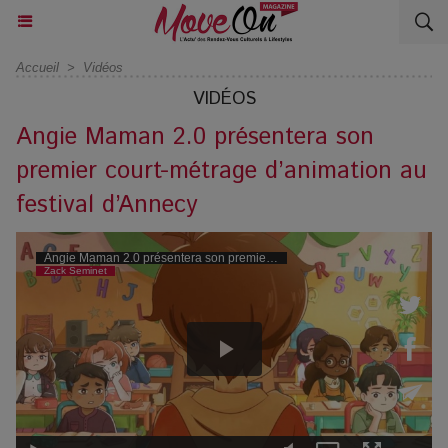
Accueil
>
Vidéos
VIDÉOS
Angie Maman 2.0 présentera son
premier court-métrage d’animation au
festival d’Annecy