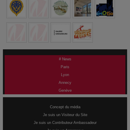
# News
Paris
Lyon
Annecy
Genève
Concept du média
Je suis un Visiteur du Site
Je suis un Contributeur Ambassadeur