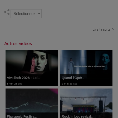
Lire la suite >
Autres vidéos
VivaTech 2026 : Lol...
Quand l'Opér...
1 min 21 sec
2 min 38 sec
Pharaonic Festiva...
Rock in Loc revival...