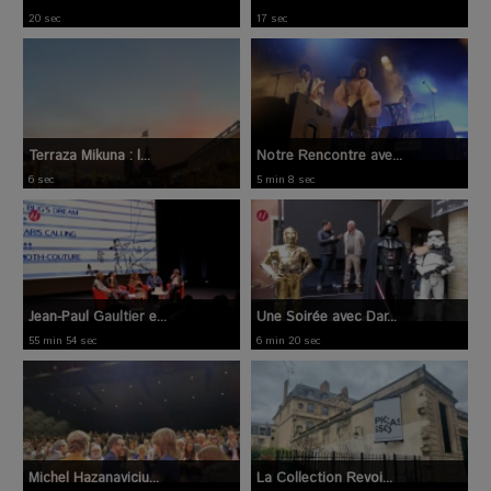
20 sec
17 sec
Terraza Mikuna : l...
Notre Rencontre ave...
6 sec
5 min 8 sec
Jean-Paul Gaultier e...
Une Soirée avec Dar...
55 min 54 sec
6 min 20 sec
Michel Hazanaviciu...
La Collection Revoi...