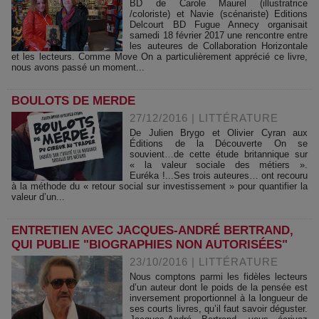
BD de Carole Maurel (illustratrice
/coloriste) et Navie (scénariste) Editions
Delcourt BD Fugue Annecy organisait
samedi 18 février 2017 une rencontre entre
les auteures de Collaboration Horizontale
et les lecteurs. Comme Move On a particulièrement apprécié ce livre,
nous avons passé un moment...
BOULOTS DE MERDE
27/12/2016
|
LITTÉRATURE
De Julien Brygo et Olivier Cyran aux
Éditions de la Découverte On se
souvient…de cette étude britannique sur
« la valeur sociale des métiers ».
Euréka !...Ses trois auteures… ont recouru
à la méthode du « retour social sur investissement » pour quantifier la
valeur d’un...
ENTRETIEN AVEC JACQUES-ANDRÉ BERTRAND,
QUI PUBLIE "BIOGRAPHIES NON AUTORISÉES"
23/10/2016
|
LITTÉRATURE
Nous comptons parmi les fidèles lecteurs
d’un auteur dont le poids de la pensée est
inversement proportionnel à la longueur de
ses courts livres, qu’il faut savoir déguster.