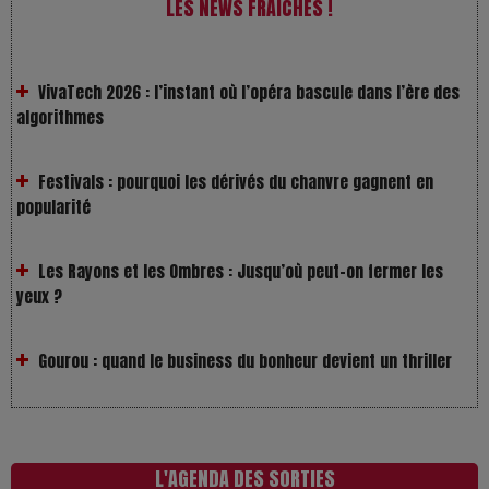
LES NEWS FRAÎCHES !
VivaTech 2026 : l’instant où l’opéra bascule dans l’ère des
algorithmes
Festivals : pourquoi les dérivés du chanvre gagnent en
popularité
Les Rayons et les Ombres : Jusqu’où peut-on fermer les
yeux ?
Gourou : quand le business du bonheur devient un thriller
LOL 2.0 : aimer, grandir et se comprendre à l’ère des
réseaux
L’Affaire Bojarski : entre faux billets et vraie tragédie
L'AGENDA DES SORTIES
humaine