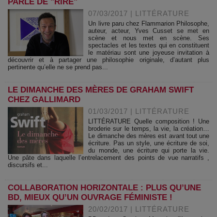
PARLE DE "RIRE"
07/03/2017
|
LITTÉRATURE
Un livre paru chez Flammarion Philosophe,
auteur, acteur, Yves Cusset se met en
scène et nous met en scène. Ses
spectacles et les textes qui en constituent
le matériau sont une joyeuse invitation à
découvrir et à partager une philosophie originale, d’autant plus
pertinente qu’elle ne se prend pas...
LE DIMANCHE DES MÈRES DE GRAHAM SWIFT
CHEZ GALLIMARD
01/03/2017
|
LITTÉRATURE
LITTÉRATURE Quelle composition ! Une
broderie sur le temps, la vie, la création…
Le dimanche des mères est avant tout une
écriture. Pas un style, une écriture de soi,
du monde, une écriture qui porte la vie.
Une pâte dans laquelle l’entrelacement des points de vue narratifs ,
discursifs et...
COLLABORATION HORIZONTALE : PLUS QU’UNE
BD, MIEUX QU’UN OUVRAGE FÉMINISTE !
20/02/2017
|
LITTÉRATURE