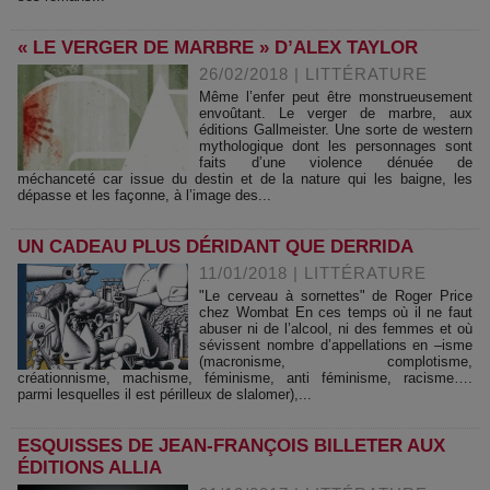
« LE VERGER DE MARBRE » D’ALEX TAYLOR
26/02/2018
|
LITTÉRATURE
Même l’enfer peut être monstrueusement
envoûtant. Le verger de marbre, aux
éditions Gallmeister. Une sorte de western
mythologique dont les personnages sont
faits d’une violence dénuée de
méchanceté car issue du destin et de la nature qui les baigne, les
dépasse et les façonne, à l’image des...
UN CADEAU PLUS DÉRIDANT QUE DERRIDA
11/01/2018
|
LITTÉRATURE
"Le cerveau à sornettes" de Roger Price
chez Wombat En ces temps où il ne faut
abuser ni de l’alcool, ni des femmes et où
sévissent nombre d’appellations en –isme
(macronisme, complotisme,
créationnisme, machisme, féminisme, anti féminisme, racisme….
parmi lesquelles il est périlleux de slalomer),...
ESQUISSES DE JEAN-FRANÇOIS BILLETER AUX
ÉDITIONS ALLIA