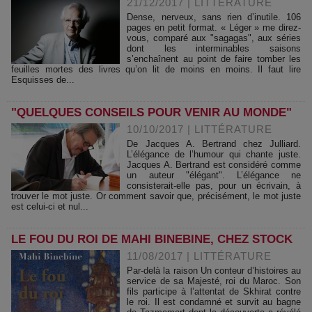
21/12/2017
|
LITTÉRATURE
Dense, nerveux, sans rien d’inutile. 106
pages en petit format. « Léger » me direz-
vous, comparé aux "sagagas", aux séries
dont les interminables saisons
s’enchaînent au point de faire tomber les
feuilles mortes des livres qu’on lit de moins en moins. Il faut lire
Esquisses de...
"QUELQUES CONSEILS POUR VENIR AU MONDE"
10/10/2017
|
LITTÉRATURE
De Jacques A. Bertrand chez Julliard.
L’élégance de l’humour qui chante juste.
Jacques A. Bertrand est considéré comme
un auteur "élégant". L’élégance ne
consisterait-elle pas, pour un écrivain, à
trouver le mot juste. Or comment savoir que, précisément, le mot juste
est celui-ci et nul...
LE FOU DU ROI DE MAHI BINEBINE, CHEZ STOCK
11/08/2017
|
LITTÉRATURE
Par-delà la raison Un conteur d’histoires au
service de sa Majesté, roi du Maroc. Son
fils participe à l’attentat de Skhirat contre
le roi. Il est condamné et survit au bagne