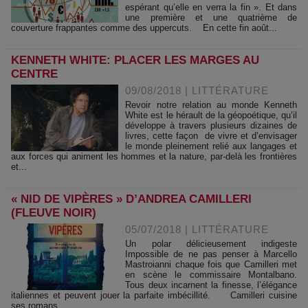
espérant qu’elle en verra la fin ». Et dans
une première et une quatrième de
couverture frappantes comme des uppercuts. En cette fin août...
KENNETH WHITE: PLACER LES MARGES AU
CENTRE
09/08/2018
|
LITTÉRATURE
Revoir notre relation au monde Kenneth
White est le hérault de la géopoétique, qu’il
développe à travers plusieurs dizaines de
livres, cette façon de vivre et d’envisager
le monde pleinement relié aux langages et
aux forces qui animent les hommes et la nature, par-delà les frontières
et...
« NID DE VIPÈRES » D’ANDREA CAMILLERI
(FLEUVE NOIR)
05/07/2018
|
LITTÉRATURE
Un polar délicieusement indigeste
Impossible de ne pas penser à Marcello
Mastroianni chaque fois que Camilleri met
en scène le commissaire Montalbano.
Tous deux incarnent la finesse, l’élégance
italiennes et peuvent jouer la parfaite imbécillité. Camilleri cuisine
ses romans...