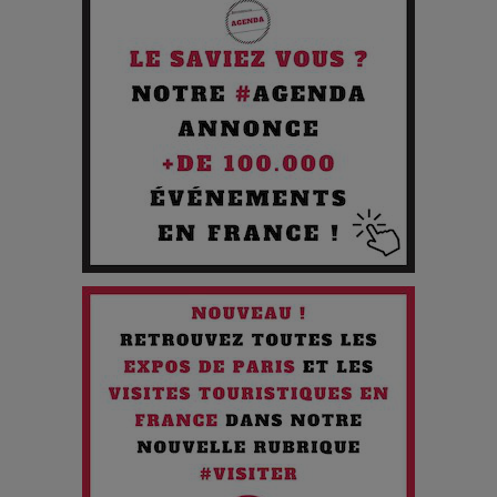
Pourquoi les Petites Entreprises Créatives Deviennent les
Cibles des Hackers
Les 3 meilleures destinations pour des vacances sportives
!
Quand l'Opéra Rencontre l'IA : Lola Volonakis, l'Artiste du
Paradoxe qui Chante le Futur
Chien 51 - Quand l’IA prend le pouvoir : une plongée dans un
futur troublant
Maïra Kerey, la “voix d’or du Kazakhstan”, célèbre ses 30
ans de carrière à la Salle Gaveau
Les dessous de la fast fashion : un désastre écologique en
chiffres