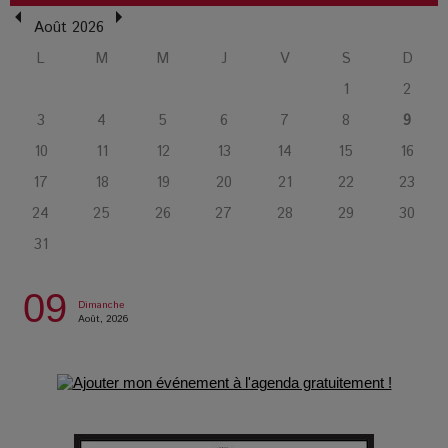
Août 2026
L’or blanc à la croisée des chemins : Rumilly interroge
L
M
M
J
V
S
D
l’avenir de la montagne française
1
2
3
4
5
6
7
8
9
La Femme de Ménage : Plongez dans le thriller
10
11
12
13
14
15
16
psychologique qui a conquis le monde !
17
18
19
20
21
22
23
24
25
26
27
28
29
30
La Condition : Sous le vernis de la bourgeoisie, la violence
des silences
31
09
Les Enfants vont bien : Quand la disparition devient un acte
Dimanche
de survie
Août, 2026
Comment Prendre Soin de sa Santé quand on Roule toute la
Journée