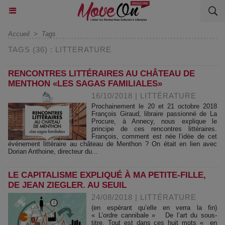
Accueil
>
Tags
TAGS (36) : LITTERATURE
RENCONTRES LITTÉRAIRES AU CHÂTEAU DE
MENTHON «LES SAGAS FAMILIALES»
16/10/2018
|
LITTÉRATURE
Prochainement le 20 et 21 octobre 2018
François Giraud, libraire passionné de La
Procure, à Annecy, nous explique le
principe de ces rencontres littéraires.
François, comment est née l’idée de cet
événement littéraire au château de Menthon ? On était en lien avec
Dorian Anthoine, directeur du...
LE CAPITALISME EXPLIQUÉ À MA PETITE-FILLE,
DE JEAN ZIEGLER. AU SEUIL
24/08/2018
|
LITTÉRATURE
(en espérant qu’elle en verra la fin)
« L’ordre cannibale » De l’art du sous-
titre. Tout est dans ces huit mots « en