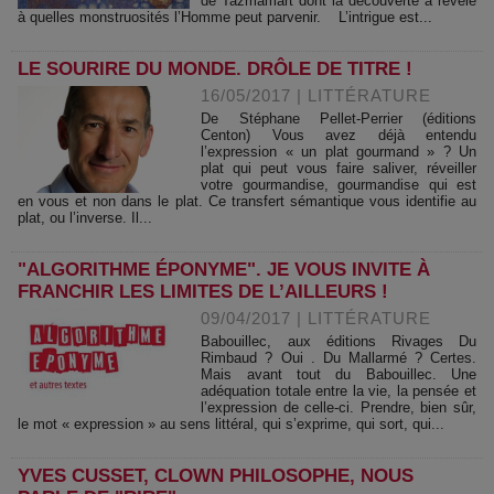
de Tazmamart dont la découverte a révélé
à quelles monstruosités l’Homme peut parvenir. L’intrigue est...
LE SOURIRE DU MONDE. DRÔLE DE TITRE !
16/05/2017
|
LITTÉRATURE
De Stéphane Pellet-Perrier (éditions
Centon) Vous avez déjà entendu
l’expression « un plat gourmand » ? Un
plat qui peut vous faire saliver, réveiller
votre gourmandise, gourmandise qui est
en vous et non dans le plat. Ce transfert sémantique vous identifie au
plat, ou l’inverse. Il...
"ALGORITHME ÉPONYME". JE VOUS INVITE À
FRANCHIR LES LIMITES DE L’AILLEURS !
09/04/2017
|
LITTÉRATURE
Babouillec, aux éditions Rivages Du
Rimbaud ? Oui . Du Mallarmé ? Certes.
Mais avant tout du Babouillec. Une
adéquation totale entre la vie, la pensée et
l’expression de celle-ci. Prendre, bien sûr,
le mot « expression » au sens littéral, qui s’exprime, qui sort, qui...
YVES CUSSET, CLOWN PHILOSOPHE, NOUS