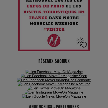
futur troublant
Maïra Kerey, la “voix d’or du Kazakhstan”, célèbre ses 30
ans de carrière à la Salle Gaveau
Les dessous de la fast fashion : un désastre écologique en
chiffres
7 Techniques Secrètes des Photographes de Stars
RÉSEAUX SOCIAUX
Adieu Jean-Pat : rire au bord du précipice
Pharaonic Festival 2025 : 10 ans d’électro sous les
montagnes, une fête à ne pas manquer
ANNONCEURS - PARTENAIRES