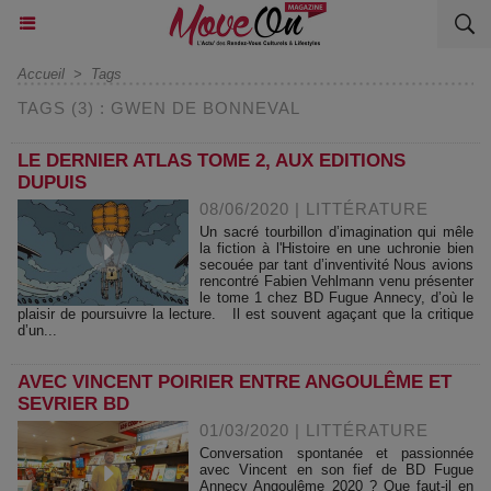
Accueil
>
Tags
TAGS (3) : GWEN DE BONNEVAL
LE DERNIER ATLAS TOME 2, AUX EDITIONS
DUPUIS
08/06/2020
|
LITTÉRATURE
Un sacré tourbillon d’imagination qui mêle
la fiction à l'Histoire en une uchronie bien
secouée par tant d’inventivité Nous avions
rencontré Fabien Vehlmann venu présenter
le tome 1 chez BD Fugue Annecy, d’où le
plaisir de poursuivre la lecture. Il est souvent agaçant que la critique
d’un...
AVEC VINCENT POIRIER ENTRE ANGOULÊME ET
SEVRIER BD
01/03/2020
|
LITTÉRATURE
Conversation spontanée et passionnée
avec Vincent en son fief de BD Fugue
Annecy Angoulême 2020 ? Que faut-il en