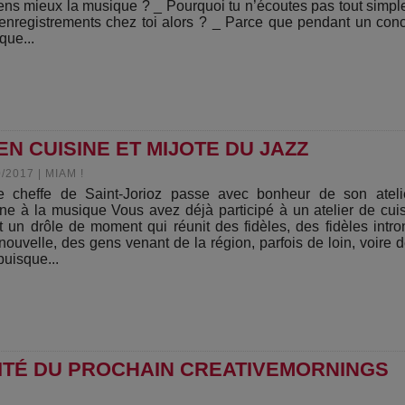
ens mieux la musique ? _ Pourquoi tu n’écoutes pas tout simp
enregistrements chez toi alors ? _ Parce que pendant un conc
que...
N CUISINE ET MIJOTE DU JAZZ
0/2017
|
MIAM !
e cheffe de Saint-Jorioz passe avec bonheur de son ateli
ine à la musique Vous avez déjà participé à un atelier de cui
t un drôle de moment qui réunit des fidèles, des fidèles intro
nouvelle, des gens venant de la région, parfois de loin, voire d
puisque...
VITÉ DU PROCHAIN CREATIVEMORNINGS