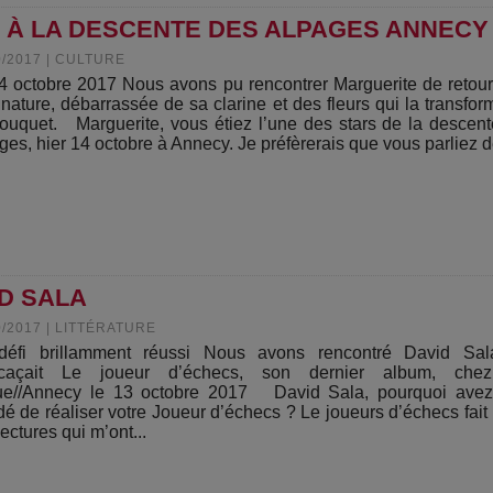
 À LA DESCENTE DES ALPAGES ANNECY
0/2017
|
CULTURE
4 octobre 2017 Nous avons pu rencontrer Marguerite de retou
, nature, débarrassée de sa clarine et des fleurs qui la transfor
ouquet. Marguerite, vous étiez l’une des stars de la descen
ges, hier 14 octobre à Annecy. Je préfèrerais que vous parliez de
D SALA
0/2017
|
LITTÉRATURE
éfi brillamment réussi Nous avons rencontré David Sal
icaçait Le joueur d’échecs, son dernier album, ch
e//Annecy le 13 octobre 2017 David Sala, pourquoi avez
dé de réaliser votre Joueur d’échecs ? Le joueurs d’échecs fait 
ectures qui m’ont...