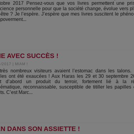
tobre 2017 Pensez-vous que vos livres permettent une pri
cience personnelle pour que la société change, évolue vers p
-être ? Je l’espère. J’espère que mes livres suscitent le phé
poverment...
E AVEC SUCCÈS !
0/2017
|
MIAM !
très nombreux visiteurs avaient l’estomac dans les talons.
lles ont été exaucées ! Aux Haras les 29 et 30 septembre 2
ait d’abord un produit du terroir, fortement lié à la ré
ématique, reconnaissable, susceptible de titiller les papilles 
ts. C’est Marc...
N DANS SON ASSIETTE !