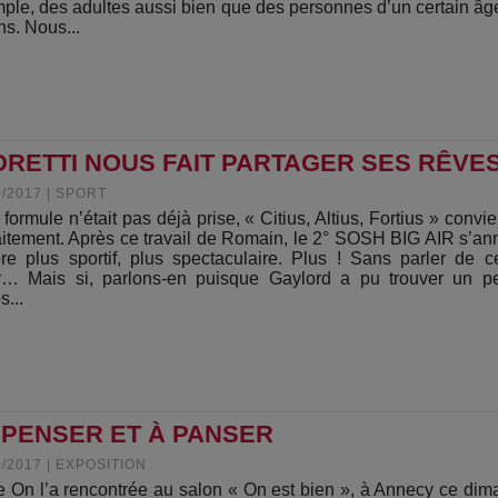
ple, des adultes aussi bien que des personnes d’un certain âge
ns. Nous...
DRETTI NOUS FAIT PARTAGER SES RÊVES
0/2017
|
SPORT
 formule n’était pas déjà prise, « Citius, Altius, Fortius » convie
aitement. Après ce travail de Romain, le 2° SOSH BIG AIR s’a
re plus sportif, plus spectaculaire. Plus ! Sans parler de 
r… Mais si, parlons-en puisque Gaylord a pu trouver un p
s...
À PENSER ET À PANSER
0/2017
|
EXPOSITION
 On l’a rencontrée au salon « On est bien », à Annecy ce di