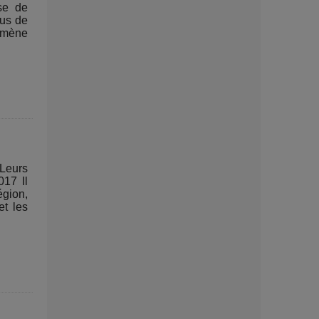
se de
lus de
nomène
 Leurs
017 Il
gion,
et les