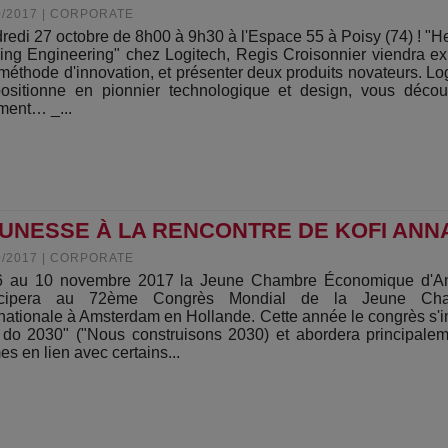
0/2017
|
CORPORATE
redi 27 octobre de 8h00 à 9h30 à l'Espace 55 à Poisy (74) ! "H
ng Engineering" chez Logitech, Regis Croisonnier viendra e
 méthode d'innovation, et présenter deux produits novateurs. Lo
ositionne en pionnier technologique et design, vous décou
ent… _...
JEUNESSE À LA RENCONTRE DE KOFI ANN
0/2017
|
CORPORATE
6 au 10 novembre 2017 la Jeune Chambre Économique d'A
ticipera au 72ème Congrès Mondial de la Jeune Ch
rnationale à Amsterdam en Hollande. Cette année le congrès s'in
do 2030" ("Nous construisons 2030) et abordera principale
es en lien avec certains...