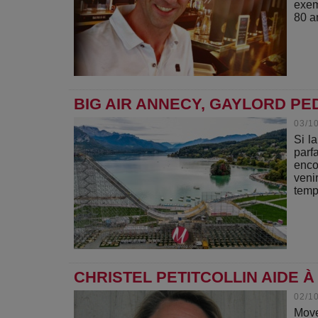
exem
80 a
BIG AIR ANNECY, GAYLORD PE
03/1
Si la
parf
enco
veni
temp
CHRISTEL PETITCOLLIN AIDE 
02/1
Move