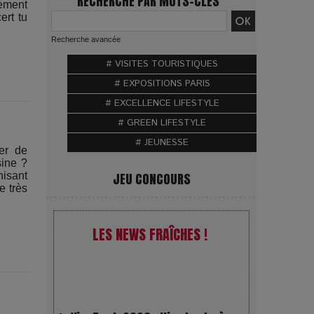
RECHERCHE PAR MOTS-CLÉS
lement
ert tu
Recherche avancée
# VISITES TOURISTIQUES
# EXPOSITIONS PARIS
# EXCELLENCE LIFESTYLE
# GREEN LIFESTYLE
# JEUNESSE
er de
sine ?
nisant
JEU CONCOURS
e très
LES NEWS FRAÎCHES !
VivaTech 2026 : l’instant où
l’opéra bascule dans l’ère des
algorithmes