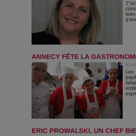
1°oc
cons
bien
d’em
ANNECY FÊTE LA GASTRONOMI
01/1
Les 
papi
fall
embl
espri
ERIC PROWALSKI, UN CHEF BIE