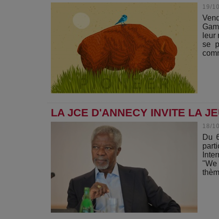
19/1
Vend
Gami
leur
se p
comm
LA JCE D'ANNECY INVITE LA 
18/1
Du 
par
Inte
"We 
thèm