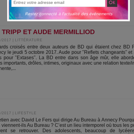
Restez connecté à l'actualité des événements
 TRIPP ET AUDE MERMILLIOD
0/2017
|
LITTÉRATURE
rds croisés entre deux auteurs de BD qui étaient chez BD 
cy le jeudi 5 octobre 2017. Aude pour "Reflets changeants" et
s pour "Extases". La BD entre dans son âge mûr, elle abor
ts importants, drôles, intimes, originaux avec une relation texte/
nente,...
0/2017
|
LIFESTYLE
etien avec David Le Fers qui dirige Au Bureau à Annecy Pourqu
 viennent-ils Au Bureau ? C’est un lieu intemporel où tous les p
ent se retrouver. Des adolescents, beaucoup de lycéen