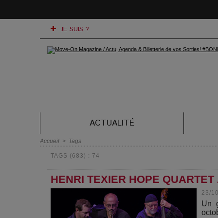
JE SUIS ?
ACTUALITÉ
Accueil
>
Tags
TAGS (683) : 74
HENRI TEXIER HOPE QUARTET 
23/1
Un g
octo