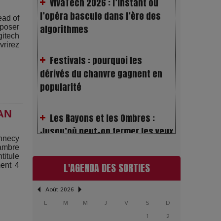
ead of
Festivals : pourquoi les
xposer
gitech
dérivés du chanvre gagnent en
vrirez
popularité
Les Rayons et les Ombres :
Jusqu’où peut-on fermer les yeux
?
AN
Gourou : quand le business du
nnecy
ambre
bonheur devient un thriller
titule
L'AGENDA DES SORTIES
ment 4
LOL 2.0 : aimer, grandir et se
Août 2026
comprendre à l’ère des réseaux
L
M
M
J
V
S
D
1
2