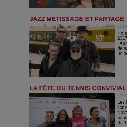
JAZZ MÉTISSAGE ET PARTAGE
11/1
Henr
201
l’Au
de s
un d
LA FÊTE DU TENNIS CONVIVIAL
10/1
Les 
conv
Nava
prin
de 4 