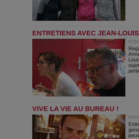
ENTRETIENS AVEC JEAN-LOUIS
07/1
Rega
Anne
Loui
suje
perti
VIVE LA VIE AU BUREAU !
04/1
Entr
gens
peuv