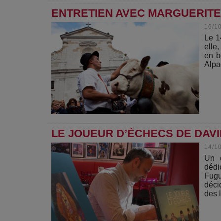
ENTRETIEN AVEC MARGUERITE
16/1
Le 1
elle
en b
Alpa
LE JOUEUR D’ÉCHECS DE DAVI
14/1
Un d
déd
Fugu
déci
des l