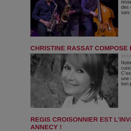
ress
des 
sais 
CHRISTINE RASSAT COMPOSE E
20/1
Notr
cuis
C’es
une 
loin 
REGIS CROISONNIER EST L'IN
ANNECY !