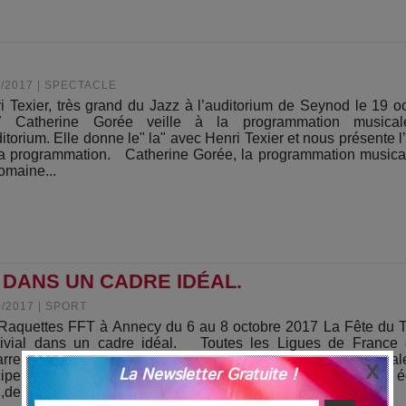
0/2017
|
SPECTACLE
i Texier, très grand du Jazz à l’auditorium de Seynod le 19 o
7 Catherine Gorée veille à la programmation musica
ditorium. Elle donne le" la" avec Henri Texier et nous présente l’
a programmation. Catherine Gorée, la programmation musica
omaine...
 DANS UN CADRE IDÉAL.
0/2017
|
SPORT
Raquettes FFT à Annecy du 6 au 8 octobre 2017 La Fête du 
ivial dans un cadre idéal. Toutes les Ligues de France 
rre étaient réunies aux Marquisats pour la phase final
La Newsletter Gratuite !
cipe ? Être une femme, de 18 à…ans, non classée. Jouer en 
,deux...