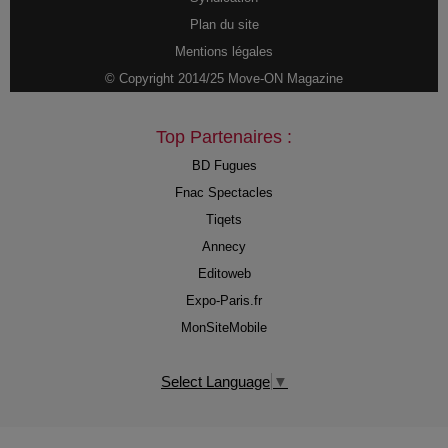
Plan du site
Mentions légales
© Copyright 2014/25 Move-ON Magazine
Top Partenaires :
BD Fugues
Fnac Spectacles
Tiqets
Annecy
Editoweb
Expo-Paris.fr
MonSiteMobile
Select Language
▼