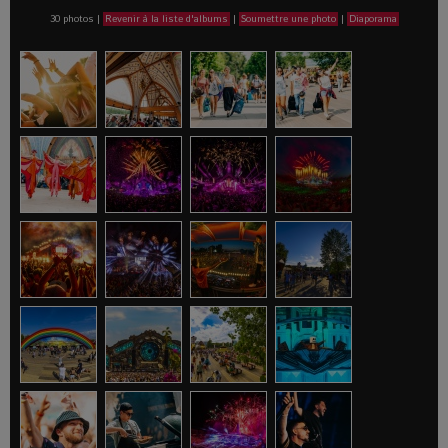
30 photos
|
Revenir à la liste d'albums
|
Soumettre une photo
|
Diaporama