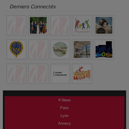
Derniers Connectés
# News
Paris
Lyon
Annecy