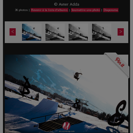
© Avner Adda
36 photos
|
Revenir à la liste d'albums
|
Soumettre une photo
|
Diaporama
<
>