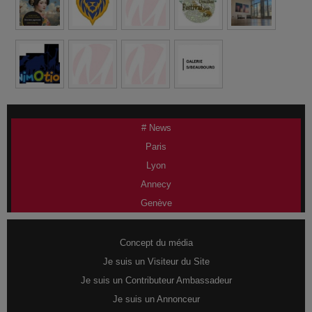
# News
Paris
Lyon
Annecy
Genève
Concept du média
Je suis un Visiteur du Site
Je suis un Contributeur Ambassadeur
Je suis un Annonceur