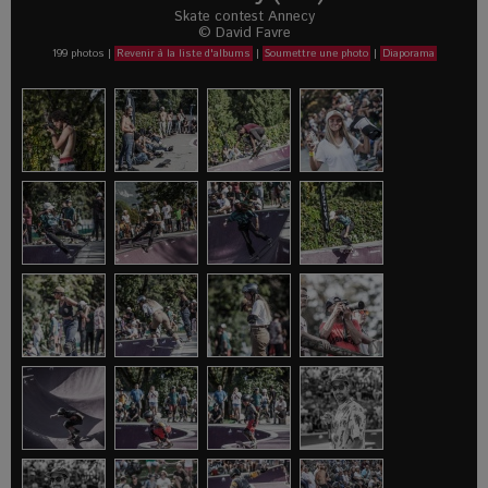
Skate contest Annecy
© David Favre
199 photos
|
Revenir à la liste d'albums
|
Soumettre une photo
|
Diaporama