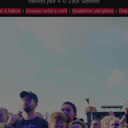
Hellfest jour 4 © Zack Seminet
r à l'album
|
Envoyer cette e-card
|
Soumettre une photo
|
Dia