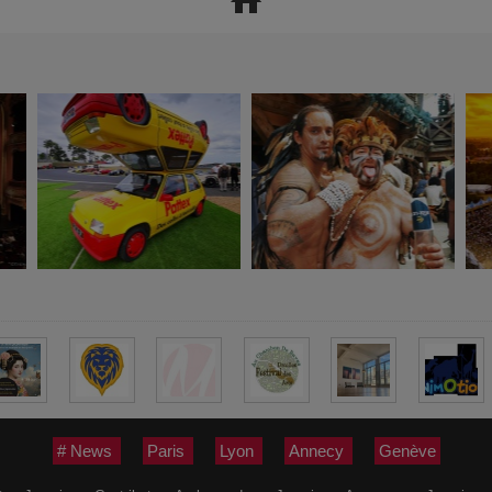
# News
Paris
Lyon
Annecy
Genève