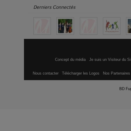
Derniers Connectés
Concept du média
Je suis un Visiteur du S
Nous contacter
Télécharger les Logos
Nos Partenaire
BD Fu