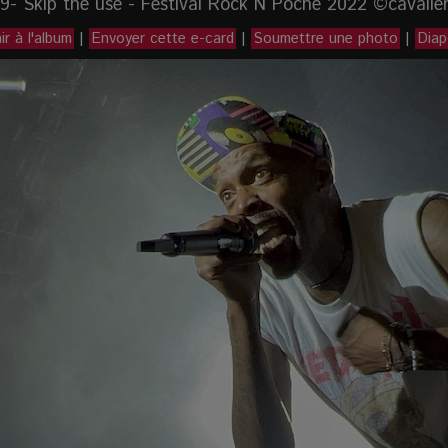
9- Skip the use - Festival Rock N Poche 2022 ©cavalie
r à l'album
|
Envoyer cette e-card
|
Soumettre une photo
|
Dia