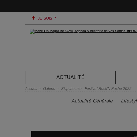
JE SUIS ?
ACTUALITÉ
Accueil
>
Galerie
>
Skip the use - Festival Rock'N Poche 2022
Actualité Générale
Lifesty