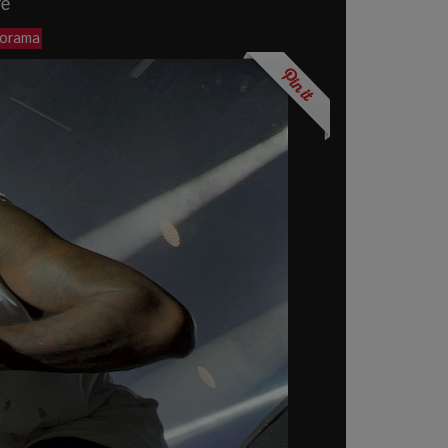
re
porama