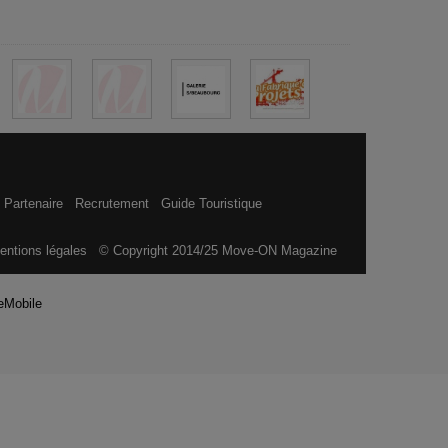
 Partenaire
Recrutement
Guide Touristique
entions légales
© Copyright 2014/25 Move-ON Magazine
eMobile