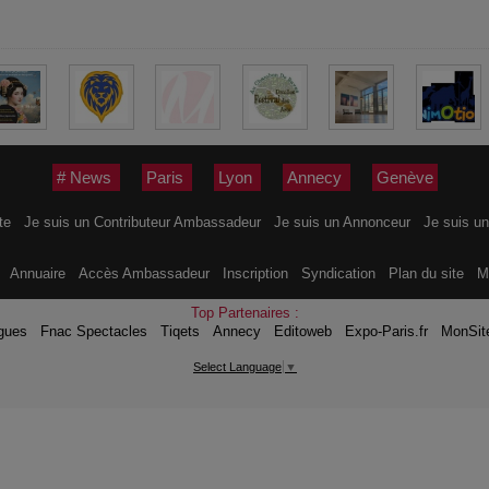
# News
Paris
Lyon
Annecy
Genève
ite
Je suis un Contributeur Ambassadeur
Je suis un Annonceur
Je suis un
s
Annuaire
Accès Ambassadeur
Inscription
Syndication
Plan du site
M
Top Partenaires :
gues
Fnac Spectacles
Tiqets
Annecy
Editoweb
Expo-Paris.fr
MonSit
Select Language
▼