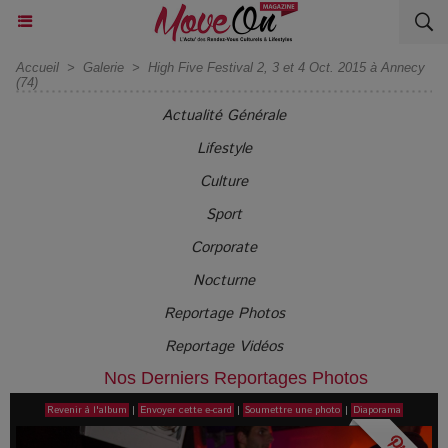
Accueil
>
Galerie
>
High Five Festival 2, 3 et 4 Oct. 2015 à Annecy
(74)
Actualité Générale
Lifestyle
Culture
Sport
Corporate
Nocturne
Reportage Photos
Reportage Vidéos
Nos Derniers Reportages Photos
Revenir à l'album
|
Envoyer cette e-card
|
Soumettre une photo
|
Diaporama