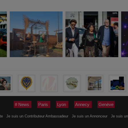
# News
Paris
Lyon
Annecy
Genève
ite
Je suis un Contributeur Ambassadeur
Je suis un Annonceur
Je suis un