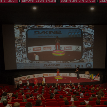
r à l'album
|
Envoyer cette e-card
|
Soumettre une photo
|
Dia