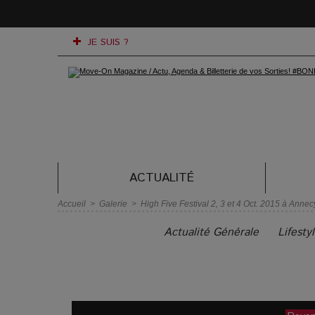
JE SUIS ?
ACTUALITÉ
Accueil
>
Galerie
>
High Five Festival 2, 3 et 4 Oct. 2015 à Annec
Actualité Générale
Lifesty