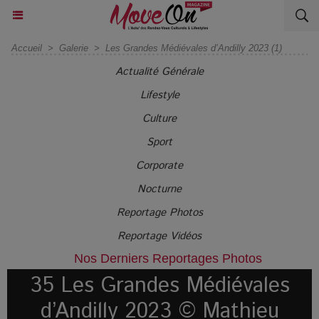
Accueil
>
Galerie
>
Les Grandes Médiévales d’Andilly 2023 (1)
Actualité Générale
Lifestyle
Culture
Sport
Corporate
Nocturne
Reportage Photos
Reportage Vidéos
Nos Derniers Reportages Photos
35 Les Grandes Médiévales
d’Andilly 2023 © Mathieu