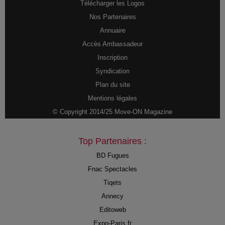
Télécharger les Logos
Nos Partenaires
Annuaire
Accès Ambassadeur
Inscription
Syndication
Plan du site
Mentions légales
© Copyright 2014/25 Move-ON Magazine
Top Partenaires :
BD Fugues
Fnac Spectacles
Tiqets
Annecy
Editoweb
Expo-Paris.fr