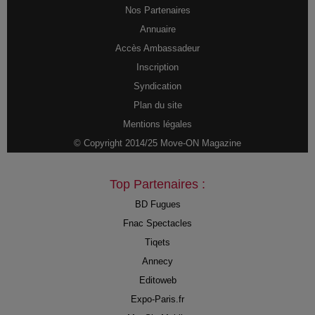
Nos Partenaires
Annuaire
Accès Ambassadeur
Inscription
Syndication
Plan du site
Mentions légales
© Copyright 2014/25 Move-ON Magazine
Top Partenaires :
BD Fugues
Fnac Spectacles
Tiqets
Annecy
Editoweb
Expo-Paris.fr