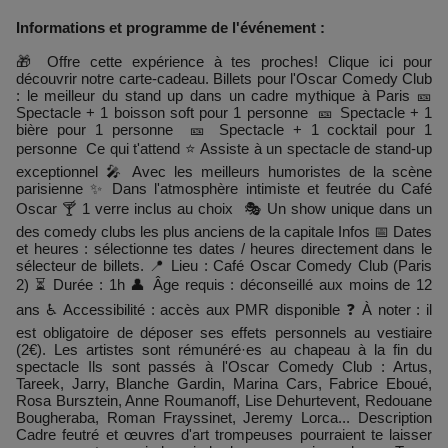
Informations et programme de l'événement :
🎁 Offre cette expérience à tes proches! Clique ici pour
découvrir notre carte-cadeau. Billets pour l'Oscar Comedy Club
: le meilleur du stand up dans un cadre mythique à Paris 🎫
Spectacle + 1 boisson soft pour 1 personne 🎫 Spectacle + 1
bière pour 1 personne 🎫 Spectacle + 1 cocktail pour 1
personne Ce qui t'attend ⭐ Assiste à un spectacle de stand-up
exceptionnel 🎤 Avec les meilleurs humoristes de la scène
parisienne ✨ Dans l'atmosphère intimiste et feutrée du Café
Oscar 🍸 1 verre inclus au choix 🎭 Un show unique dans un
des comedy clubs les plus anciens de la capitale Infos 📅 Dates
et heures : sélectionne tes dates / heures directement dans le
sélecteur de billets. 📍 Lieu : Café Oscar Comedy Club (Paris
2) ⏳ Durée : 1h 👤 Âge requis : déconseillé aux moins de 12
ans ♿ Accessibilité : accès aux PMR disponible ❓ À noter : il
est obligatoire de déposer ses effets personnels au vestiaire
(2€). Les artistes sont rémunéré·es au chapeau à la fin du
spectacle Ils sont passés à l'Oscar Comedy Club : Artus,
Tareek, Jarry, Blanche Gardin, Marina Cars, Fabrice Eboué,
Rosa Bursztein, Anne Roumanoff, Lise Dehurtevent, Redouane
Bougheraba, Roman Frayssinet, Jeremy Lorca... Description
Cadre feutré et œuvres d'art trompeuses pourraient te laisser