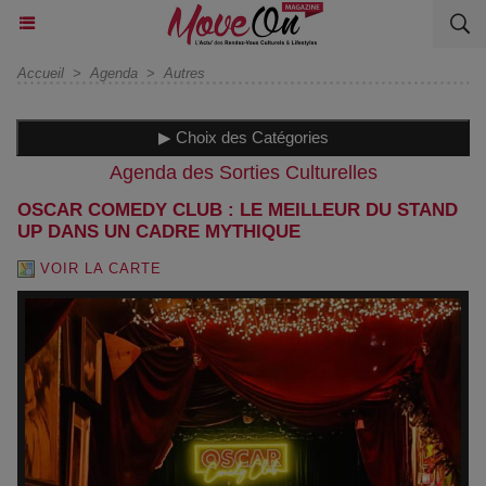
Accueil
>
Agenda
>
Autres
▶ Choix des Catégories
Agenda des Sorties Culturelles
OSCAR COMEDY CLUB : LE MEILLEUR DU STAND
UP DANS UN CADRE MYTHIQUE
VOIR LA CARTE