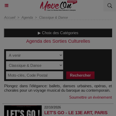
Accueil
>
Agenda
>
Classique & Danse
▶ Choix des Catégories
Agenda des Sorties Culturelles
Plongez dans l'élégance: ballets, danses urbaines, opéras, et
chorales pour un voyage musical du baroque au contemporain.
Soumettre un événement
22/10/2026
LET'S GO - LE 13E ART, PARIS