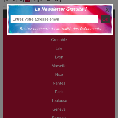
La Newsletter Gratuite !
# Agenda
Annecy
Restez connecté à l'actualité des événements
Bordeaux
Grenoble
Lille
Lyon
Marseille
Nice
Nantes
Paris
Toulouse
Geneva