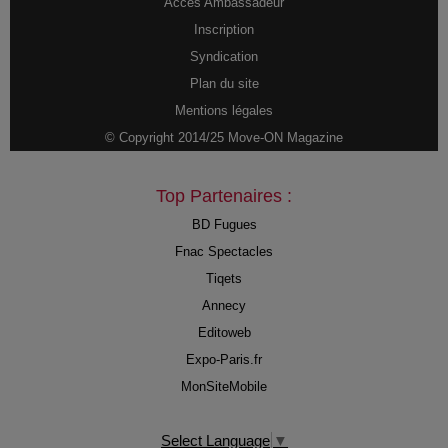
Accès Ambassadeur
Inscription
Syndication
Plan du site
Mentions légales
© Copyright 2014/25 Move-ON Magazine
Top Partenaires :
BD Fugues
Fnac Spectacles
Tiqets
Annecy
Editoweb
Expo-Paris.fr
MonSiteMobile
Select Language
▼