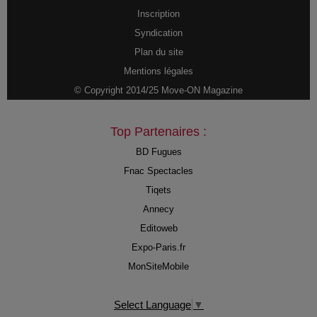
Inscription
Syndication
Plan du site
Mentions légales
© Copyright 2014/25 Move-ON Magazine
Top Partenaires :
BD Fugues
Fnac Spectacles
Tiqets
Annecy
Editoweb
Expo-Paris.fr
MonSiteMobile
Select Language
▼