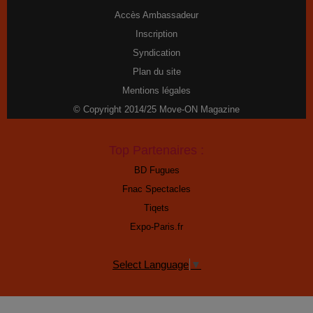
Accès Ambassadeur
Inscription
Syndication
Plan du site
Mentions légales
© Copyright 2014/25 Move-ON Magazine
Top Partenaires :
BD Fugues
Fnac Spectacles
Tiqets
Expo-Paris.fr
Select Language
▼