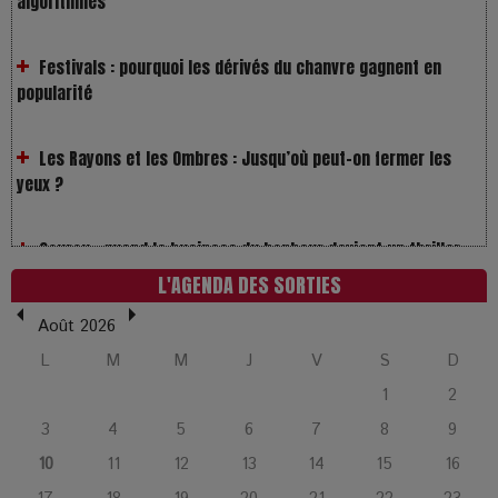
Festivals : pourquoi les dérivés du chanvre gagnent en
popularité
Les Rayons et les Ombres : Jusqu’où peut-on fermer les
yeux ?
Gourou : quand le business du bonheur devient un thriller
LOL 2.0 : aimer, grandir et se comprendre à l’ère des
L'AGENDA DES SORTIES
réseaux
Août 2026
L’Affaire Bojarski : entre faux billets et vraie tragédie
L
M
M
J
V
S
D
humaine
1
2
3
4
5
6
7
8
9
L’or blanc à la croisée des chemins : Rumilly interroge
10
11
12
13
14
15
16
l’avenir de la montagne française