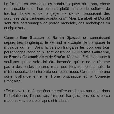
Le film est en tête dans les nombreux pays où il sort, chose
remarquable car l’humour est plutôt affaire de culture, de
tradition locale et de langage, ce dernier produisant des
surprises dans certaines adaptations*. Mais Elisabeth et Donald
sont des personnages de portée mondiale, des archétypes en
quelque sorte.
Comme
Ben Stassen
et
Ramin Djawadi
se connaissent
depuis très longtemps, le second a accepté de composer la
musique du film. Dans la version française les voix des trois
personnages principaux sont celles de
Guillaume Gallienne
,
de
Franck Gastambide
et de
Shy’m
. Matthieu Zeller s’amuse à
souligner qu’une voix doit être incarnée, qu’elle ne se résume
pas à des ondes sonores mais que l’enveloppe charnelle, le
milieu social…de l’interprète comptent aussi. Ce qui donne une
sorte d’alliance entre le Trône britannique et la Comédie
Française !
*Fellini avait piqué une énorme colère en découvrant que, dans
l’adaptation de l’un de ses films en français, tous les « porca
madona » avaient été repris et traduits !