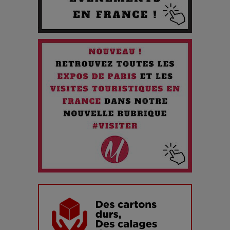
!
Quand l'Opéra Rencontre l'IA : Lola Volonakis, l'Artiste du
Paradoxe qui Chante le Futur
Chien 51 - Quand l’IA prend le pouvoir : une plongée dans un
futur troublant
Maïra Kerey, la “voix d’or du Kazakhstan”, célèbre ses 30
ans de carrière à la Salle Gaveau
Les dessous de la fast fashion : un désastre écologique en
chiffres
7 Techniques Secrètes des Photographes de Stars