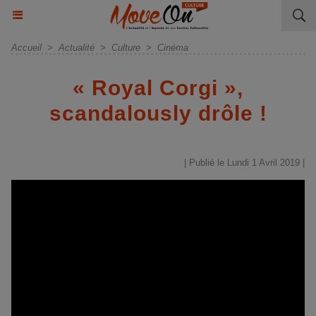
Accueil
>
Actualité
>
Culture
>
Cinéma
« Royal Corgi »,
scandalously drôle !
| Publié le Lundi 1 Avril 2019 |