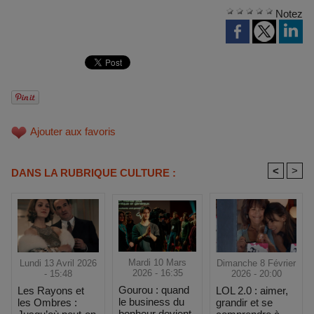
Notez
Ajouter aux favoris
<
>
DANS LA RUBRIQUE CULTURE :
Mardi 10 Mars
Dimanche 8 Février
Lundi 13 Avril 2026
2026 - 16:35
2026 - 20:00
- 15:48
Gourou : quand
LOL 2.0 : aimer,
Les Rayons et
le business du
grandir et se
les Ombres :
bonheur devient