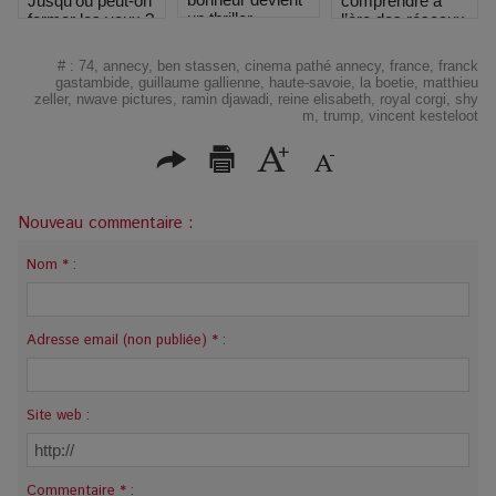
comprendre à
Jusqu’où peut-on
un thriller
l’ère des réseaux
fermer les yeux ?
#
:
74
,
annecy
,
ben stassen
,
cinema pathé annecy
,
france
,
franck
gastambide
,
guillaume gallienne
,
haute-savoie
,
la boetie
,
matthieu
zeller
,
nwave pictures
,
ramin djawadi
,
reine elisabeth
,
royal corgi
,
shy
m
,
trump
,
vincent kesteloot
Nouveau commentaire :
Nom * :
Adresse email (non publiée) * :
Site web :
Commentaire * :