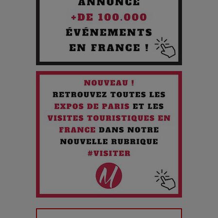
Les 3 meilleures destinations pour des vacances sportives
!
Quand l'Opéra Rencontre l'IA : Lola Volonakis, l'Artiste du
Paradoxe qui Chante le Futur
Chien 51 - Quand l’IA prend le pouvoir : une plongée dans un
futur troublant
Maïra Kerey, la “voix d’or du Kazakhstan”, célèbre ses 30
ans de carrière à la Salle Gaveau
Les dessous de la fast fashion : un désastre écologique en
chiffres
7 Techniques Secrètes des Photographes de Stars