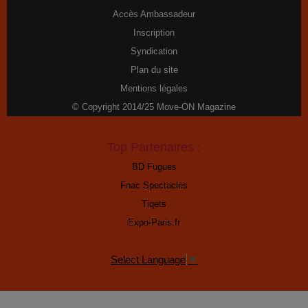
Accès Ambassadeur
Inscription
Syndication
Plan du site
Mentions légales
© Copyright 2014/25 Move-ON Magazine
Top Partenaires :
BD Fugues
Fnac Spectacles
Tiqets
Expo-Paris.fr
Select Language
▼