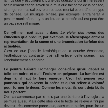
la musique y est différent. L’une des questions qui m’intéressent
actuellement est de savoir si la musique fait partie de la pensée,
si un genre musical ouvre un espace mental et entraîne un type
de pensée. La musique binaire, par exemple, entraînerait à
penser manichéen. Il y a un lieu de la pensée qui est peut-être
un paysage rythmique.
Ce rythme naît aussi , dans
Le vivier des noms
des
étincelles que produit, par exemple, le télescopage entre la
représentation de la scène et une énumération farfelue des
actualités.
C’est ce que j’appelle l’esthétique de la douche écossaise,
l’esthétique du contraste. J’ai failli enlever cette scène, mais
l’enchaînement a sa force.
Le peintre Gérard Fromanger considère qu’au départ la
toile est noire, et qu’il l’éclaire en peignant. La lumière est
déjà là, il faut la faire émerger. Ceci fait penser aux
panneaux qui couvrent la scène et qu’on relève à volonté
pour former le décor. Comme les mots, ils sont déjà là, ils
nous portent.
Oui, ça commence par le noir, par une écriture à l’aveugle ; la
peinture aussi. Mais cette idée que le texte se relève a fini par
devenir très concrète parce que, dans mon atelier, pour lire un