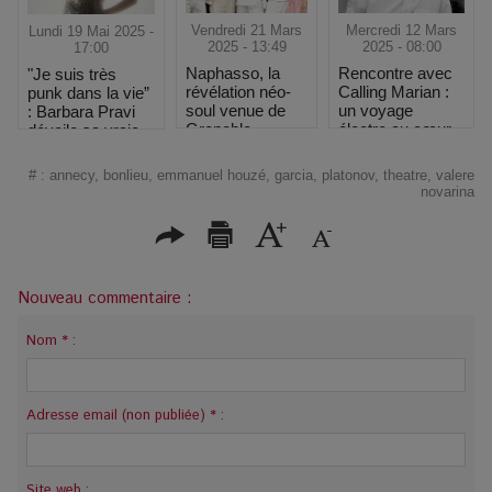
Vendredi 21 Mars
Mercredi 12 Mars
Lundi 19 Mai 2025 -
2025 - 13:49
2025 - 08:00
17:00
Naphasso, la
Rencontre avec
"Je suis très
révélation néo-
Calling Marian :
punk dans la vie”
soul venue de
un voyage
: Barbara Pravi
Grenoble
électro au cœur
dévoile sa vraie
des étoiles
nature au
Printemps de
#
:
annecy
,
bonlieu
,
emmanuel houzé
,
garcia
,
platonov
,
theatre
,
valere
Bourges
novarina
Nouveau commentaire :
Nom * :
Adresse email (non publiée) * :
Site web :