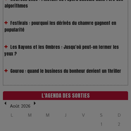
Festivals : pourquoi les dérivés du chanvre gagnent en
popularité
Les Rayons et les Ombres : Jusqu’où peut-on fermer les
yeux ?
Gourou : quand le business du bonheur devient un thriller
LOL 2.0 : aimer, grandir et se comprendre à l’ère des
réseaux
L'AGENDA DES SORTIES
L’Affaire Bojarski : entre faux billets et vraie tragédie
humaine
Août 2026
L
M
M
J
V
S
D
L’or blanc à la croisée des chemins : Rumilly interroge
1
2
l’avenir de la montagne française