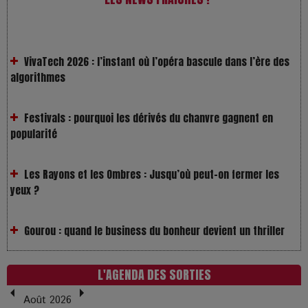
VivaTech 2026 : l’instant où l’opéra bascule dans l’ère des
algorithmes
Festivals : pourquoi les dérivés du chanvre gagnent en
popularité
Les Rayons et les Ombres : Jusqu’où peut-on fermer les
yeux ?
Gourou : quand le business du bonheur devient un thriller
LOL 2.0 : aimer, grandir et se comprendre à l’ère des
réseaux
L'AGENDA DES SORTIES
L’Affaire Bojarski : entre faux billets et vraie tragédie
Août 2026