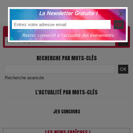
La Newsletter Gratuite !
JE RESTE INFORMÉ !
Restez connecté à l'actualité des événements
RECHERCHE PAR MOTS-CLÉS
Recherche avancée
L'ACTUALITÉ PAR MOTS-CLÉS
JEU CONCOURS
LES NEWS FRAÎCHES !