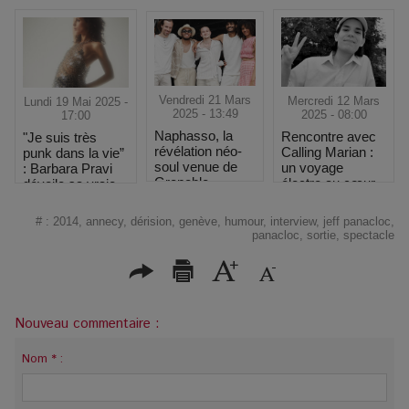
Vendredi 21 Mars
Mercredi 12 Mars
Lundi 19 Mai 2025 -
2025 - 13:49
2025 - 08:00
17:00
Naphasso, la
Rencontre avec
"Je suis très
révélation néo-
Calling Marian :
punk dans la vie”
soul venue de
un voyage
: Barbara Pravi
Grenoble
électro au cœur
dévoile sa vraie
des étoiles
nature au
Printemps de
#
:
2014
,
annecy
,
dérision
,
genève
,
humour
,
interview
,
jeff panacloc
,
Bourges
panacloc
,
sortie
,
spectacle
Nouveau commentaire :
Nom * :