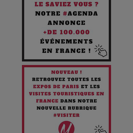
Pourquoi les Petites Entreprises Créatives Deviennent les
Cibles des Hackers
Les 3 meilleures destinations pour des vacances sportives
!
Quand l'Opéra Rencontre l'IA : Lola Volonakis, l'Artiste du
Paradoxe qui Chante le Futur
Chien 51 - Quand l’IA prend le pouvoir : une plongée dans un
futur troublant
Maïra Kerey, la “voix d’or du Kazakhstan”, célèbre ses 30
ans de carrière à la Salle Gaveau
Les dessous de la fast fashion : un désastre écologique en