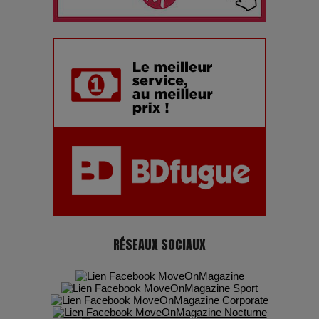
chiffres
7 Techniques Secrètes des Photographes de Stars
Adieu Jean-Pat : rire au bord du précipice
Pharaonic Festival 2025 : 10 ans d’électro sous les
montagnes, une fête à ne pas manquer
RÉSEAUX SOCIAUX