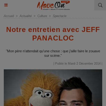
Accueil
>
Actualité
>
Culture
>
Spectacle
Notre entretien avec JEFF
PANACLOC
"Mon père n’attendait qu’une chose : que j’aille faire le zouave
sur scène."
| Publié le Mardi 2 Décembre 2014 |