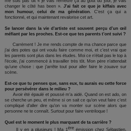
me suis pas dit « je vais remettre ça au goût du jour, je vais
changer le côté has been ».
J’ai fait ce que je kiffais avec
mon humour, celui de ma génération
. C’est ça qui a
fonctionné, et qui maintenant revalorise cet art.
Se lancer dans la vie d’artiste est souvent perçu d’un œil
méfiant par les proches. Est-ce que tes parents t’ont suivi ?
Carrément ! Je me rends compte de ma chance parce que
j’ai des potes qui ont voulu faire comme moi, et c’est vrai que
les parents sont plus dans les études. Moi ce n’était pas le top à
l’école, j’ai commencé à travailler très tôt. Mon père n’attendait
qu’une chose : que j’arrête tout pour aller faire le zouave sur
scène.
Est-ce que tu penses que, sans eux, tu aurais eu cette force
pour persévérer dans le milieu ?
Avoir été épaulé et poussé m’a aidé. Quand on est ado, on
se cherche un peu, et même si on sait ce qu’on veut faire c’est
compliqué d’aller dire qu’on va monter sur scène alors que
personne ne te connaît. Surtout pour faire ventriloque !
Quel est le moment le plus marquant de ta carrière ?
ère
Il y en a plusieurs ! Ma 1
émission chez Sébastien,