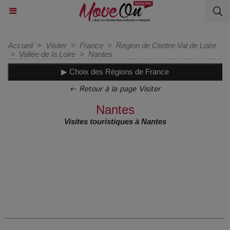
Accueil
>
Visiter
>
France
>
Région de Centre-Val de Loire
>
Vallée de la Loire
>
Nantes
▶ Choix des Régions de France
⇠ Retour à la page Visiter
Nantes
Visites touristiques à Nantes