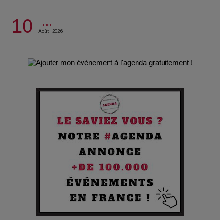
La Condition : Sous le vernis de la bourgeoisie, la violence
des silences
10
Lundi
Août, 2026
Les Enfants vont bien : Quand la disparition devient un acte
de survie
Comment Prendre Soin de sa Santé quand on Roule toute la
Journée
Pourquoi les Petites Entreprises Créatives Deviennent les
Cibles des Hackers
Les 3 meilleures destinations pour des vacances sportives
!
Quand l'Opéra Rencontre l'IA : Lola Volonakis, l'Artiste du
Paradoxe qui Chante le Futur