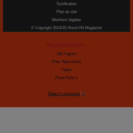
Syndication
Plan du site
Mentions légales
© Copyright 2014/25 Move-ON Magazine
Top Partenaires :
BD Fugues
Fnac Spectacles
Tiqets
Expo-Paris.fr
Select Language
▼