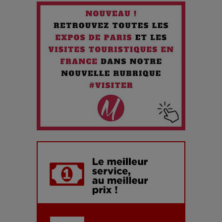
Chien 51 - Quand l’IA prend le pouvoir : une plongée dans un
futur troublant
Maïra Kerey, la “voix d’or du Kazakhstan”, célèbre ses 30
ans de carrière à la Salle Gaveau
Les dessous de la fast fashion : un désastre écologique en
chiffres
7 Techniques Secrètes des Photographes de Stars
Adieu Jean-Pat : rire au bord du précipice
Pharaonic Festival 2025 : 10 ans d’électro sous les
montagnes, une fête à ne pas manquer