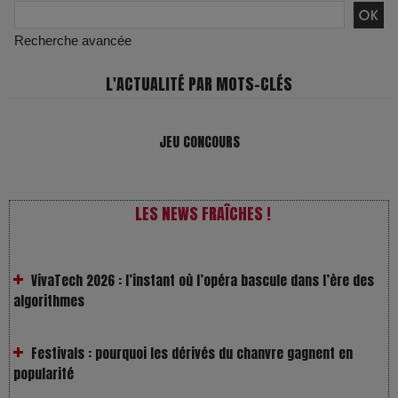
Recherche avancée
L'ACTUALITÉ PAR MOTS-CLÉS
JEU CONCOURS
LES NEWS FRAÎCHES !
VivaTech 2026 : l’instant où l’opéra bascule dans l’ère des
algorithmes
Festivals : pourquoi les dérivés du chanvre gagnent en
popularité
Les Rayons et les Ombres : Jusqu’où peut-on fermer les