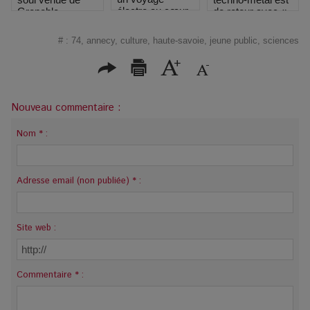
électro au cœur
de retour avec «
Grenoble
des étoiles
Elevator
Operator » et une
#
:
74
,
annecy
,
culture
,
haute-savoie
,
jeune public
,
sciences
tournée
mondiale.
Nouveau commentaire :
Nom * :
Adresse email (non publiée) * :
Site web :
Commentaire * :