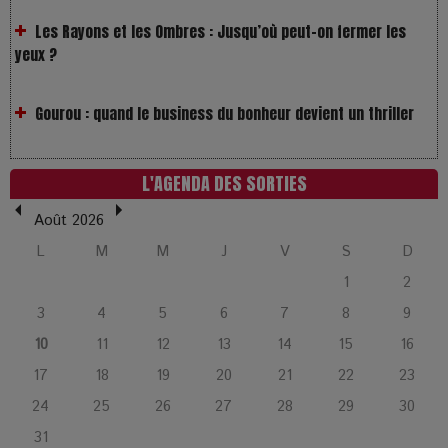
yeux ?
Gourou : quand le business du bonheur devient un thriller
LOL 2.0 : aimer, grandir et se comprendre à l’ère des
réseaux
L'AGENDA DES SORTIES
L’Affaire Bojarski : entre faux billets et vraie tragédie
Août 2026
humaine
L
M
M
J
V
S
D
1
2
L’or blanc à la croisée des chemins : Rumilly interroge
3
4
5
6
7
8
9
l’avenir de la montagne française
10
11
12
13
14
15
16
La Femme de Ménage : Plongez dans le thriller
17
18
19
20
21
22
23
psychologique qui a conquis le monde !
24
25
26
27
28
29
30
31