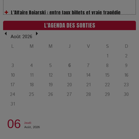
humaine
L’or blanc à la croisée des chemins : Rumilly interroge
L'AGENDA DES SORTIES
l’avenir de la montagne française
Août 2026
La Femme de Ménage : Plongez dans le thriller
L
M
M
J
V
S
D
psychologique qui a conquis le monde !
1
2
3
4
5
6
7
8
9
La Condition : Sous le vernis de la bourgeoisie, la violence
10
11
12
13
14
15
16
des silences
17
18
19
20
21
22
23
24
25
26
27
28
29
30
Les Enfants vont bien : Quand la disparition devient un acte
31
de survie
06
Comment Prendre Soin de sa Santé quand on Roule toute la
Jeudi
Août, 2026
Journée