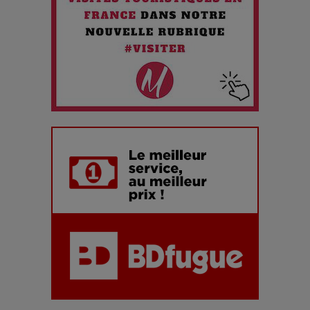
chiffres
7 Techniques Secrètes des Photographes de Stars
Adieu Jean-Pat : rire au bord du précipice
Pharaonic Festival 2025 : 10 ans d’électro sous les
montagnes, une fête à ne pas manquer