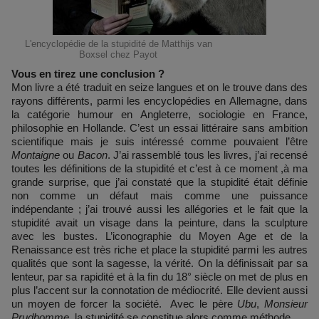
L'encyclopédie de la stupidité de Matthijs van
Boxsel chez Payot
Vous en tirez une conclusion ?
Mon livre a été traduit en seize langues et on le trouve dans des
rayons différents, parmi les encyclopédies en Allemagne, dans
la catégorie humour en Angleterre, sociologie en France,
philosophie en Hollande. C’est un essai littéraire sans ambition
scientifique mais je suis intéressé comme pouvaient l’être
Montaigne
ou
Bacon
. J’ai rassemblé tous les livres, j’ai recensé
toutes les définitions de la stupidité et c’est à ce moment ,à ma
grande surprise, que j’ai constaté que la stupidité était définie
non comme un défaut mais comme une puissance
indépendante ; j’ai trouvé aussi les allégories et le fait que la
stupidité avait un visage dans la peinture, dans la sculpture
avec les bustes. L’iconographie du Moyen Age et de la
Renaissance est très riche et place la stupidité parmi les autres
qualités que sont la sagesse, la vérité. On la définissait par sa
lenteur, par sa rapidité et à la fin du 18° siècle on met de plus en
plus l’accent sur la connotation de médiocrité. Elle devient aussi
un moyen de forcer la société. Avec le père
Ubu
,
Monsieur
Prudhomme
, la stupidité se constitue alors comme méthode.