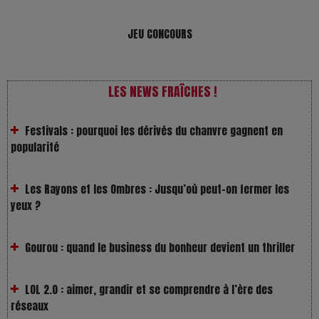
VivaTech 2026 : l’instant où l’opéra bascule dans l’ère des
JEU CONCOURS
algorithmes
LES NEWS FRAÎCHES !
Festivals : pourquoi les dérivés du chanvre gagnent en
popularité
Les Rayons et les Ombres : Jusqu’où peut-on fermer les
yeux ?
Gourou : quand le business du bonheur devient un thriller
LOL 2.0 : aimer, grandir et se comprendre à l’ère des
réseaux
L’Affaire Bojarski : entre faux billets et vraie tragédie