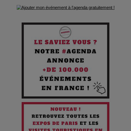
Pourquoi les Petites Entreprises Créatives Deviennent les
Cibles des Hackers
Les 3 meilleures destinations pour des vacances sportives
!
Quand l'Opéra Rencontre l'IA : Lola Volonakis, l'Artiste du
Paradoxe qui Chante le Futur
Chien 51 - Quand l’IA prend le pouvoir : une plongée dans un
futur troublant
Maïra Kerey, la “voix d’or du Kazakhstan”, célèbre ses 30
ans de carrière à la Salle Gaveau
Les dessous de la fast fashion : un désastre écologique en