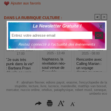
Ajouter aux favoris
<
>
DANS LA RUBRIQUE CULTURE :
La Newsletter Gratuite !
Restez connecté à l'actualité des événements
Vendredi 21 Mars
Mercredi 12 Mars
Lundi 19 Mai 2025 -
2025 - 13:49
2025 - 08:00
17:00
Naphasso, la
Rencontre avec
"Je suis très
révélation néo-
Calling Marian :
punk dans la vie”
soul venue de
un voyage
: Barbara Pravi
Grenoble
électro au cœur
dévoile sa vraie
des étoiles
nature au
Printemps de
#
:
abraham flexner
,
edions payot
,
erasme
,
l'encyclopedie de la
Bourges
stupidite
,
lecture
,
livre
,
lucrece
,
mandeville
,
matthijs van boxsel
,
mercator
,
nuccio ordine
,
ortelius
,
pataphysique
,
robert musil
,
seneque
,
umberto eco