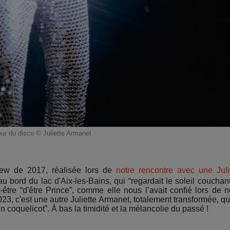
our du disco © Juliette Armanet
iew de 2017, réalisée lors de
notre rencontre avec une Juli
 bord du lac d'Aix-les-Bains, qui “regardait le soleil couchan
ut-être “d'être Prince”, comme elle nous l’avait confié lors de n
23, c'est une autre Juliette Armanet, totalement transformée, qu
 coquelicot”. À bas la timidité et la mélancolie du passé !