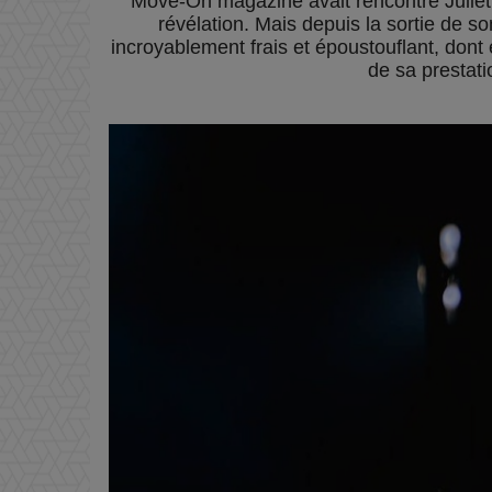
Move-On magazine avait rencontré Juliett
révélation. Mais depuis la sortie de so
incroyablement frais et époustouflant, dont
de sa prestati