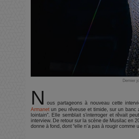
Dernier j
N
ous partageons à nouveau cette interv
Armanet
un peu rêveuse et timide, sur un banc au
lointain”. Elle semblait s'interroger et rêvait pe
interview. De retour sur la scène de Musilac en 20
donne à fond, dont “elle n’a pas à rougir comme un