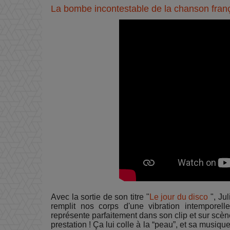
La bombe incontestable de la chanson franç
Avec la sortie de son titre "
Le jour du disco
", Ju
remplit nos corps d'une vibration intemporelle
représente parfaitement dans son clip et sur scène
prestation ! Ça lui colle à la “peau”, et sa musi