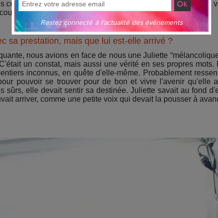
es ces paroles sont en parallèle avec ce qu'elle vit et nous fait v
up trop courte à notre goût ! Alors on la remet en boucle.
Restez connecté à l'actualité des événements
c sa prestation, mais que lui est-elle arrivé ?
rquante, nous avions en face de nous une Juliette “mélancolique
C'était un constat, mais aussi une vérité en ses propres mots. 
entiers inconnus, en quête d'elle-même. Probablement ressent
our pouvoir se trouver pour de bon et vivre l'avenir qu'elle a
rs, elle devait sentir sa destinée. Juliette savait au fond d'e
vait arriver, comme une petite voix qui devait la pousser à avan