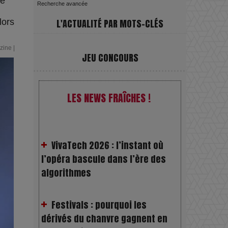
ne
Recherche avancée
lors
L'ACTUALITÉ PAR MOTS-CLÉS
zine
|
JEU CONCOURS
LES NEWS FRAÎCHES !
VivaTech 2026 : l’instant où
l’opéra bascule dans l’ère des
algorithmes
Festivals : pourquoi les
dérivés du chanvre gagnent en
popularité
Les Rayons et les Ombres :