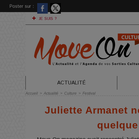
Poster sur :
JE SUIS ?
ACTUALITÉ
Accueil
>
Actualité
>
Culture
>
Festival
Juliette Armanet
quelque