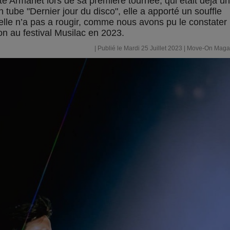
e Armanet lors de sa première tournée, qui était déjà u
n tube "Dernier jour du disco", elle a apporté un souffle
 elle n’a pas a rougir, comme nous avons pu le constater 
on au festival Musilac en 2023.
| Publié le Mardi 25 Juillet 2023 |
Move-On Maga