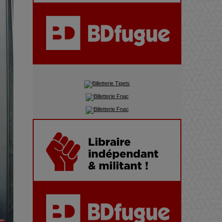
Pharaonic Festival 2025 : 10
ans d’électro sous les
montagnes, une fête à ne pas
manquer