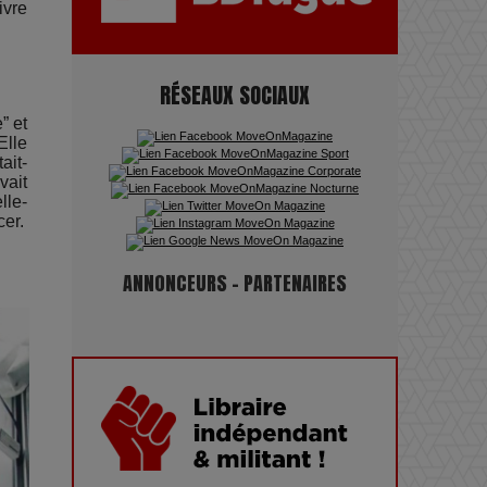
ivre
Maïra Kerey, la “voix d’or du
RÉSEAUX SOCIAUX
Kazakhstan”, célèbre ses 30 ans
de carrière à la Salle Gaveau
” et
Elle
ait-
vait
Les dessous de la fast fashion
lle-
: un désastre écologique en
cer.
chiffres
ANNONCEURS - PARTENAIRES
7 Techniques Secrètes des
Photographes de Stars
Adieu Jean-Pat : rire au bord
du précipice