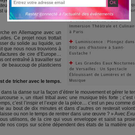
Une Expérience Immersive Uniq
teurs, mais il faut laisser le
sur La Thématique des 4 Saiso
t un « contre réchauffement
Restez connecté à l'actualité des événements
Vive les Mariés : Une
Immersion Théâtrale et Culinair
à Paris
erche en Allemagne avec un
uides. Ce projet nous trottait
Luminiscence : Plongez dans
ser du solide au liquide, un
800 ans d'histoire à Saint-
ait que nous nous trouvions à
Eustache !
ufactures de cire d’Europe…
ont entraîné à travailler sur
Les Grandes Eaux Nocturnes
se de beaucoup de plasticiens
de Versailles : Un Spectacle
Éblouissant de Lumières et de
Musique
est de tricher avec le temps.
 dans la danse sur la façon d’étirer le mouvement et gérer le t
rcourse », un rituel tribal avec une musique très forte ; c’est
emps, c’est l’inspir et l’expir de la pièce… c’est un peu comme 
e au bout de dix minutes et dans d’autres on resterait volont
e laisse ou non le temps de rentrer dans une œuvre ? » Avec
Exu
ous utilisons, de la cire qui vous enveloppe et saisit sa proi
s de nos corps sur scène dépendent des états de la matière qui