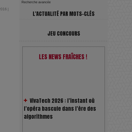
Recherche avancée
2016 |
L'ACTUALITÉ PAR MOTS-CLÉS
JEU CONCOURS
LES NEWS FRAÎCHES !
VivaTech 2026 : l’instant où
l’opéra bascule dans l’ère des
algorithmes
Festivals : pourquoi les
dérivés du chanvre gagnent en