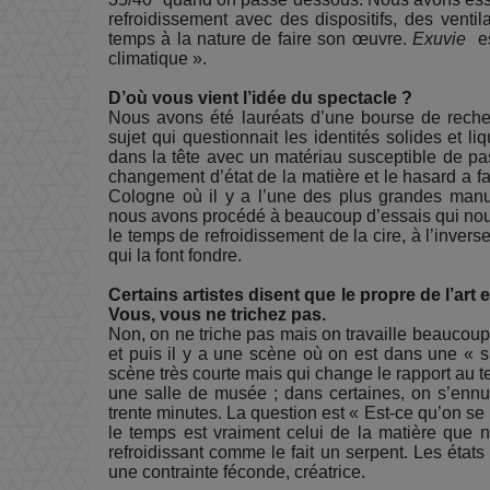
refroidissement avec des dispositifs, des ventila
temps à la nature de faire son œuvre.
Exuvie
es
climatique ».
D’où vous vient l’idée du spectacle ?
Nous avons été lauréats d’une bourse de rech
sujet qui questionnait les identités solides et liq
dans la tête avec un matériau susceptible de pas
changement d’état de la matière et le hasard a f
Cologne où il y a l’une des plus grandes man
nous avons procédé à beaucoup d’essais qui nous 
le temps de refroidissement de la cire, à l’inver
qui la font fondre.
Certains artistes disent que le propre de l’art 
Vous, vous ne trichez pas.
Non, on ne triche pas mais on travaille beaucoup
et puis il y a une scène où on est dans une « su
scène très courte mais qui change le rapport au t
une salle de musée ; dans certaines, on s’ennui
trente minutes. La question est « Est-ce qu’on s
le temps est vraiment celui de la matière que n
refroidissant comme le fait un serpent. Les état
une contrainte féconde, créatrice.