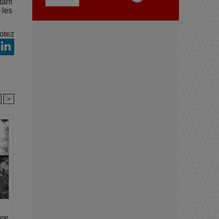
tant
 les
otez
>
age