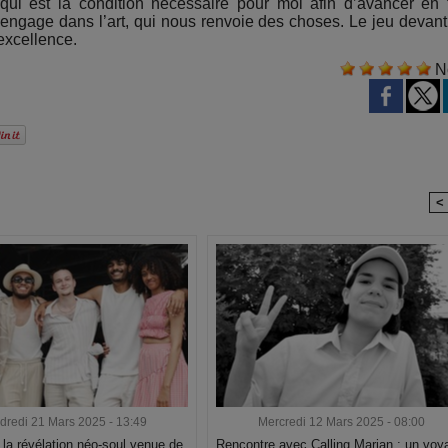
 qui est la condition nécessaire pour moi afin d’avancer en 
 s’engage dans l’art, qui nous renvoie des choses. Le jeu devant
 excellence.
N
<
dredi 21 Mars 2025 - 13:49
Mercredi 12 Mars 2025 - 08:00
la révélation néo-soul venue de
Rencontre avec Calling Marian : un voy