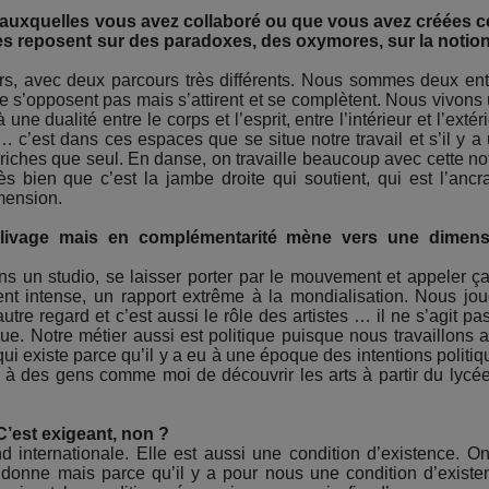
auxquelles vous avez collaboré ou que vous avez créées c
es reposent sur des paradoxes, des oxymores, sur la notio
rs, avec deux parcours très différents. Nous sommes deux ent
e s’opposent pas mais s’attirent et se complètent. Nous vivons
ne dualité entre le corps et l’esprit, entre l’intérieur et l’extéri
… c’est dans ces espaces que se situe notre travail et s’il y a
riches que seul. En danse, on travaille beaucoup avec cette no
ès bien que c’est la jambe droite qui soutient, qui est l’ancr
mension.
clivage mais en complémentarité mène vers une dimens
s un studio, se laisser porter par le mouvement et appeler ç
nt intense, un rapport extrême à la mondialisation. Nous jo
e regard et c’est aussi le rôle des artistes … il ne s’agit pa
que. Notre métier aussi est politique puisque nous travaillons 
 existe parce qu’il y a eu à une époque des intentions politiq
 à des gens comme moi de découvrir les arts à partir du lycé
’est exigeant, non ?
nd internationale. Elle est aussi une condition d’existence. O
onne mais parce qu’il y a pour nous une condition d’existe