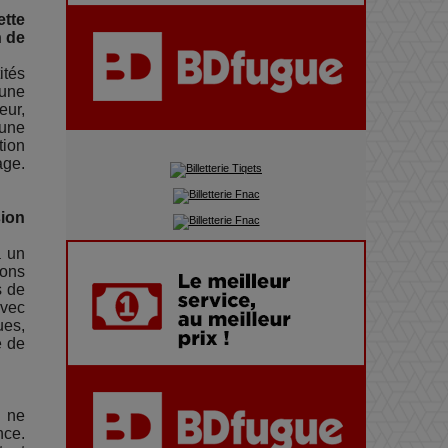
Adieu Jean-Pat : rire au bord
ette
du précipice
n de
ités
 une
Pharaonic Festival 2025 : 10
eur,
ans d’électro sous les
 une
tion
montagnes, une fête à ne pas
age.
manquer
ion
a un
uons
s de
avec
ues,
e de
n ne
nce.