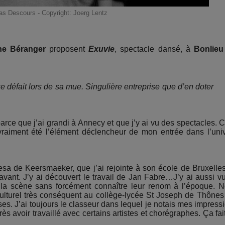
as Descours - Copyright: Joerg Lentz
he Béranger
proposent
Exuvie
, spectacle dansé, à
Bonlieu
se défait lors de sa mue. Singulière entreprise que d’en doter
arce que j’ai grandi à Annecy et que j’y ai vu des spectacles. C
aiment été l’élément déclencheur de mon entrée dans l’uni
eresa de Keersmaeker, que j’ai rejointe à son école de Bruxelle
ravant. J’y ai découvert le travail de Jan Fabre…J’y ai aussi v
a scène sans forcément connaître leur renom à l’époque. 
ulturel très conséquent au collège-lycée St Joseph de Thônes
ses. J’ai toujours le classeur dans lequel je notais mes impress
rès avoir travaillé avec certains artistes et chorégraphes. Ça fai