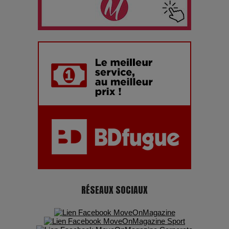
Les dessous de la fast fashion : un désastre écologique en
chiffres
7 Techniques Secrètes des Photographes de Stars
Adieu Jean-Pat : rire au bord du précipice
Pharaonic Festival 2025 : 10 ans d’électro sous les
montagnes, une fête à ne pas manquer
RÉSEAUX SOCIAUX