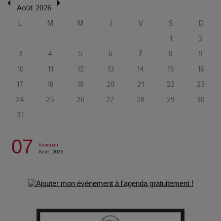
Août 2026
L’Affaire Bojarski : entre faux billets et vraie tragédie
L
M
M
J
V
S
D
humaine
1
2
3
4
5
6
7
8
9
L’or blanc à la croisée des chemins : Rumilly interroge
10
11
12
13
14
15
16
l’avenir de la montagne française
17
18
19
20
21
22
23
24
25
26
27
28
29
30
La Femme de Ménage : Plongez dans le thriller
psychologique qui a conquis le monde !
31
07
La Condition : Sous le vernis de la bourgeoisie, la violence
Vendredi
Août, 2026
des silences
Les Enfants vont bien : Quand la disparition devient un acte
de survie