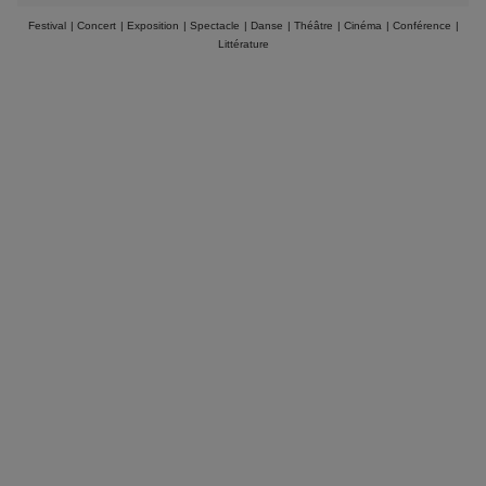
Festival
|
Concert
|
Exposition
|
Spectacle
|
Danse
|
Théâtre
|
Cinéma
|
Conférence
|
Littérature