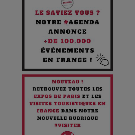
Comment Prendre Soin de sa Santé quand on Roule toute la
Journée
Pourquoi les Petites Entreprises Créatives Deviennent les
Cibles des Hackers
Les 3 meilleures destinations pour des vacances sportives
!
Quand l'Opéra Rencontre l'IA : Lola Volonakis, l'Artiste du
Paradoxe qui Chante le Futur
Chien 51 - Quand l’IA prend le pouvoir : une plongée dans un
futur troublant
Maïra Kerey, la “voix d’or du Kazakhstan”, célèbre ses 30
ans de carrière à la Salle Gaveau