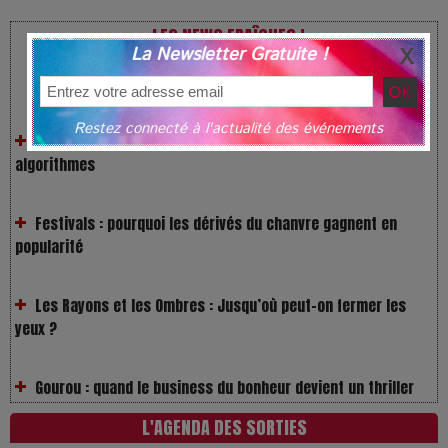
LES NEWS FRAÎCHES !
La Newsletter Gratuite !
VivaTech 2026 : l’instant où l’opéra bascule dans l’ère des
algorithmes
Restez connecté à l'actualité des événements
Festivals : pourquoi les dérivés du chanvre gagnent en
popularité
Les Rayons et les Ombres : Jusqu’où peut-on fermer les
yeux ?
Gourou : quand le business du bonheur devient un thriller
LOL 2.0 : aimer, grandir et se comprendre à l’ère des
L'AGENDA DES SORTIES
réseaux