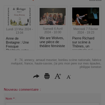
Samedi 6 Avril
Mercredi 7 Février
Lundi 13 Mai 2024 -
2024 - 10:00
2024 - 19:23
13:04
We are Wolves,
Pierre Richard
Anne de
une pièce de
sur scène à
Bretagne : Une
théâtre féministe
Thônes, un
Fresque
spectacle qui
Théâtrale entre
revisite son
Histoire et
image
Tragédie
#
:
74
,
annecy
,
arnaud meunier
,
bonlieu scène nationale
,
fabrice
melquiot
,
france
,
haute-savoie
,
j'ai pris mon pere sur mes épaules
,
philippe torreton
Nouveau commentaire :
Nom * :