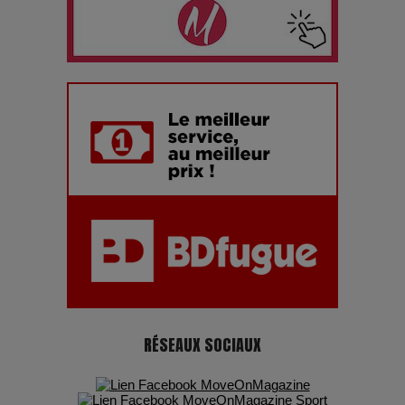
Les dessous de la fast fashion : un désastre écologique en
chiffres
7 Techniques Secrètes des Photographes de Stars
Adieu Jean-Pat : rire au bord du précipice
Pharaonic Festival 2025 : 10 ans d’électro sous les
montagnes, une fête à ne pas manquer
RÉSEAUX SOCIAUX