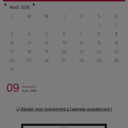
L’Affaire Bojarski : entre faux billets et vraie tragédie
Août 2026
humaine
L
M
M
J
V
S
D
1
2
L’or blanc à la croisée des chemins : Rumilly interroge
3
4
5
6
7
8
9
l’avenir de la montagne française
10
11
12
13
14
15
16
17
18
19
20
21
22
23
La Femme de Ménage : Plongez dans le thriller
psychologique qui a conquis le monde !
24
25
26
27
28
29
30
31
La Condition : Sous le vernis de la bourgeoisie, la violence
des silences
09
Dimanche
Août, 2026
Les Enfants vont bien : Quand la disparition devient un acte
de survie
Comment Prendre Soin de sa Santé quand on Roule toute la