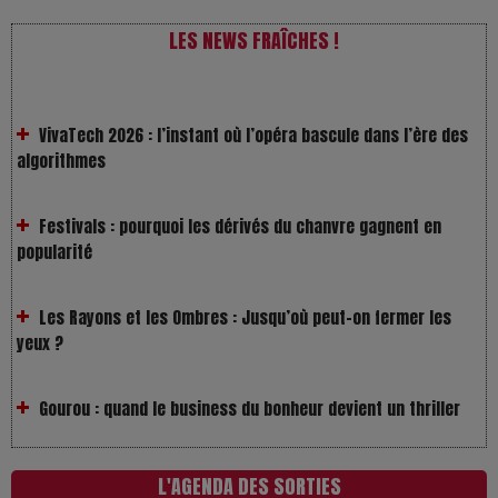
LES NEWS FRAÎCHES !
VivaTech 2026 : l’instant où l’opéra bascule dans l’ère des
algorithmes
Festivals : pourquoi les dérivés du chanvre gagnent en
popularité
Les Rayons et les Ombres : Jusqu’où peut-on fermer les
yeux ?
Gourou : quand le business du bonheur devient un thriller
LOL 2.0 : aimer, grandir et se comprendre à l’ère des
réseaux
L'AGENDA DES SORTIES