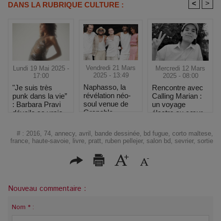
<
>
DANS LA RUBRIQUE CULTURE :
Vendredi 21 Mars
Mercredi 12 Mars
Lundi 19 Mai 2025 -
2025 - 13:49
2025 - 08:00
17:00
Naphasso, la
Rencontre avec
"Je suis très
révélation néo-
Calling Marian :
punk dans la vie”
soul venue de
un voyage
: Barbara Pravi
Grenoble
électro au cœur
dévoile sa vraie
des étoiles
nature au
Printemps de
#
:
2016
,
74
,
annecy
,
avril
,
bande dessinée
,
bd fugue
,
corto maltese
,
Bourges
france
,
haute-savoie
,
livre
,
pratt
,
ruben pellejer
,
salon bd
,
sevrier
,
sortie
Nouveau commentaire :
Nom * :