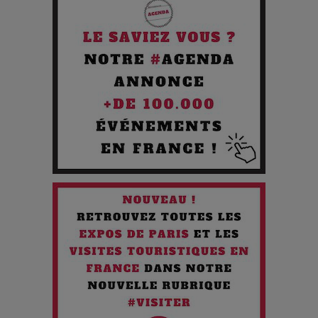
Journée
Pourquoi les Petites Entreprises Créatives Deviennent les
Cibles des Hackers
Les 3 meilleures destinations pour des vacances sportives
!
Quand l'Opéra Rencontre l'IA : Lola Volonakis, l'Artiste du
Paradoxe qui Chante le Futur
Chien 51 - Quand l’IA prend le pouvoir : une plongée dans un
futur troublant
Maïra Kerey, la “voix d’or du Kazakhstan”, célèbre ses 30
ans de carrière à la Salle Gaveau