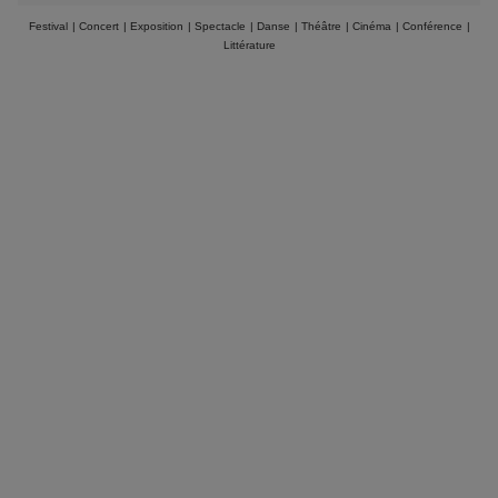
Festival
|
Concert
|
Exposition
|
Spectacle
|
Danse
|
Théâtre
|
Cinéma
|
Conférence
|
Littérature