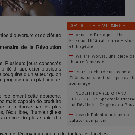
ARTICLES SIMILAIRES...
Anne de Bretagne : Une
es d’ouverture et de clôture
Fresque Théâtrale entre Histoir
et Tragédie
ntenaire de la Révolution
We are Wolves, une pièce de
théâtre féministe
s. Plusieurs jours consacrés
ilité d’ apprécier plusieurs
Pierre Richard sur scène à
s bouquins d’un auteur qu’on
Thônes, un spectacle qui revisi
ne propose qu’un plat unique,
son image
NEOLITHICA (LE GRAND
e réellement cette approche.
SECRET) : Un Spectacle Itinéra
ipe mais capable de produire
qui Révèle les Origines du Pouv
ue, à la danse par les plus
, l’équilibre, l’humour ;il est
Joseph Paleni continue de
s comme du plus subtil clin
cultiver son jardin
en de découvrir un aperçu de toutes ces facettes.