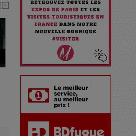
>
Comment Prendre Soin de sa
Santé quand on Roule toute la
Journée
Pourquoi les Petites
Entreprises Créatives Deviennent
les Cibles des Hackers
Les 3 meilleures destinations
pour des vacances sportives !
Quand l'Opéra Rencontre l'IA :
Lola Volonakis, l'Artiste du
Paradoxe qui Chante le Futur