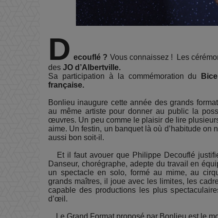
D
ecouflé ?
Vous connaissez ! Les cérémoni
des
JO d’Albertville.
Sa participation à la commémoration du
Bice
française.
Bonlieu inaugure cette année des grands format
au même artiste pour donner au public la possib
œuvres. Un peu comme le plaisir de lire plusieur
aime. Un festin, un banquet là où d’habitude on 
aussi bon soit-il.
Et il faut avouer que Philippe Decouflé justifi
Danseur, chorégraphe, adepte du travail en équ
un spectacle en solo, formé au mime, au cirq
grands maîtres, il joue avec les limites, les cadres
capable des productions les plus spectaculaire
d’œil.
Le Grand Format proposé par Bonlieu est le moy