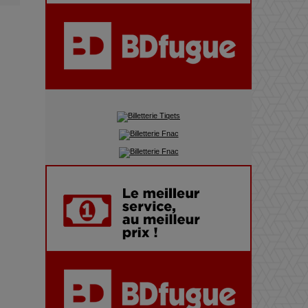
Adieu Jean-Pat : rire au bord
du précipice
Pharaonic Festival 2025 : 10
ans d’électro sous les
montagnes, une fête à ne pas
manquer