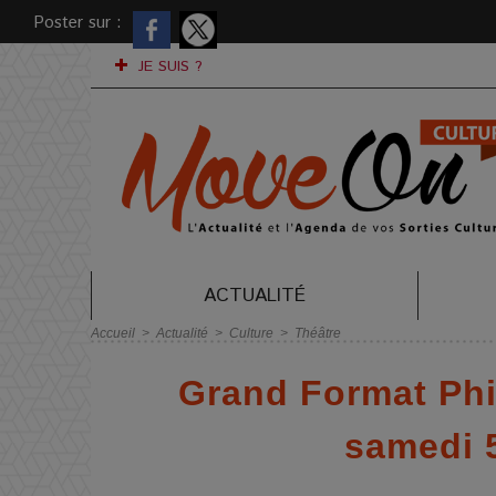
Poster sur :
JE SUIS ?
ACTUALITÉ
Accueil
>
Actualité
>
Culture
>
Théâtre
Grand Format Phil
samedi 