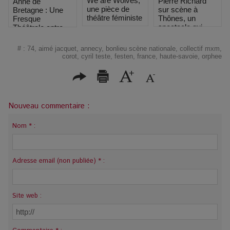
We are Wolves,
Pierre Richard
Anne de
une pièce de
sur scène à
Bretagne : Une
théâtre féministe
Thônes, un
Fresque
spectacle qui
Théâtrale entre
revisite son
Histoire et
image
Tragédie
#
:
74
,
aimé jacquet
,
annecy
,
bonlieu scène nationale
,
collectif mxm
,
corot
,
cyril teste
,
festen
,
france
,
haute-savoie
,
orphee
Nouveau commentaire :
Nom * :
Adresse email (non publiée) * :
Site web :