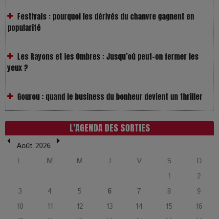
popularité
Les Rayons et les Ombres : Jusqu’où peut-on fermer les
yeux ?
Gourou : quand le business du bonheur devient un thriller
LOL 2.0 : aimer, grandir et se comprendre à l’ère des
réseaux
L'AGENDA DES SORTIES
L’Affaire Bojarski : entre faux billets et vraie tragédie
Août 2026
humaine
L
M
M
J
V
S
D
1
2
L’or blanc à la croisée des chemins : Rumilly interroge
3
4
5
6
7
8
9
l’avenir de la montagne française
10
11
12
13
14
15
16