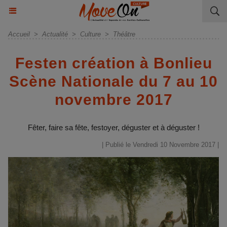
Accueil
>
Actualité
>
Culture
>
Théâtre
Festen création à Bonlieu
Scène Nationale du 7 au 10
novembre 2017
Fêter, faire sa fête, festoyer, déguster et à déguster !
| Publié le Vendredi 10 Novembre 2017 |