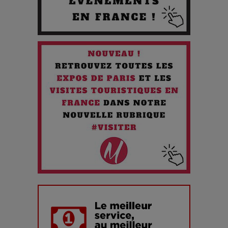
Quand l'Opéra Rencontre l'IA : Lola Volonakis, l'Artiste du
Paradoxe qui Chante le Futur
Chien 51 - Quand l’IA prend le pouvoir : une plongée dans un
futur troublant
Maïra Kerey, la “voix d’or du Kazakhstan”, célèbre ses 30
ans de carrière à la Salle Gaveau
Les dessous de la fast fashion : un désastre écologique en
chiffres
7 Techniques Secrètes des Photographes de Stars
Adieu Jean-Pat : rire au bord du précipice