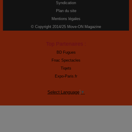
Syndication
Plan du site
Mentions légales
© Copyright 2014/25 Move-ON Magazine
Top Partenaires :
BD Fugues
Fnac Spectacles
Tiqets
Expo-Paris.fr
Select Language
▼