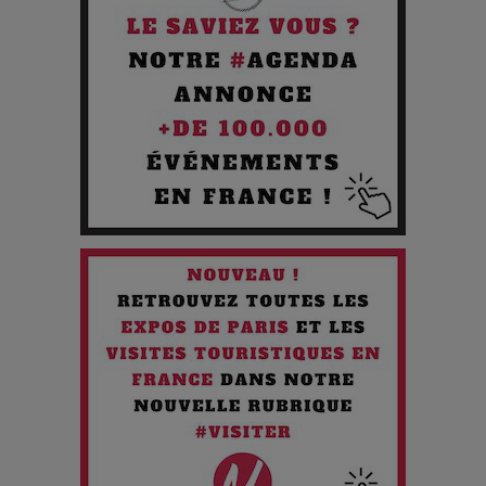
Pourquoi les Petites Entreprises Créatives Deviennent les
Cibles des Hackers
Les 3 meilleures destinations pour des vacances sportives
!
Quand l'Opéra Rencontre l'IA : Lola Volonakis, l'Artiste du
Paradoxe qui Chante le Futur
Chien 51 - Quand l’IA prend le pouvoir : une plongée dans un
futur troublant
Maïra Kerey, la “voix d’or du Kazakhstan”, célèbre ses 30
ans de carrière à la Salle Gaveau