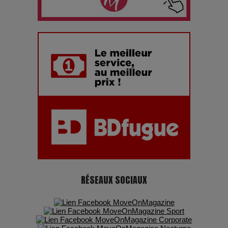
Les dessous de la fast fashion : un désastre écologique en
chiffres
7 Techniques Secrètes des Photographes de Stars
Adieu Jean-Pat : rire au bord du précipice
Pharaonic Festival 2025 : 10 ans d’électro sous les
montagnes, une fête à ne pas manquer
RÉSEAUX SOCIAUX