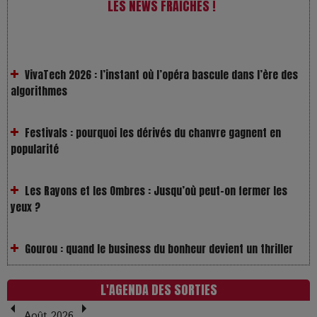
LES NEWS FRAÎCHES !
VivaTech 2026 : l’instant où l’opéra bascule dans l’ère des
algorithmes
Festivals : pourquoi les dérivés du chanvre gagnent en
popularité
Les Rayons et les Ombres : Jusqu’où peut-on fermer les
yeux ?
Gourou : quand le business du bonheur devient un thriller
LOL 2.0 : aimer, grandir et se comprendre à l’ère des
réseaux
L'AGENDA DES SORTIES
Août 2026