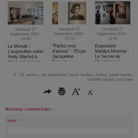
Vendredi 27
Vendredi 27
Vendredi 27
Septembre 2024 -
Septembre 2024 -
Septembre 2024 -
13:15
12:46
14:00
"Parlez-moi
Exposition
Le Monde :
d'amour" : l'Expo
Marilyn Monroe :
L'exposition selon
Jacqueline
Le Secret de
Andy Warhol à
Bouvier
l'Amérique à
découvrir à Lyon
Kennedy à 1h de
Toulouse
Marseille
#
:
74
,
annecy
,
art
,
exposition
,
forum bonlieu
,
france
,
haute-savoie
,
isabelle vougny
,
paul klee
Nouveau commentaire :
Nom * :